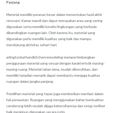
Panjang
Material memiliki peranan besar dalam menentukan hasil akhir
renovasi. Kamar mandi dan dapur merupakan area yang sering
digunakan serta memiliki kondisi lingkungan yang berbeda
dibandingkan ruangan lain. Oleh karena itu, material yang
digunakan perlu memiliki kualitas yang baik dan mampu
mendukung aktivitas sehari-hari.
arlingtonbathandkitchenremodeling mempertimbangkan
penggunaan material yang sesuai dengan karakteristik masing-
masing ruang. Material tahan lama, mudah dibersihkan, dan
memiliki tampilan menarik dapat membantu menjaga kualitas
ruangan dalam jangka panjang.
Pemilihan material yang tepat juga memberikan manfaat dalam
hal perawatan. Ruangan yang menggunakan bahan berkualitas
cenderung lebih mudah dijaga kebersihannya dan tetap terlihat
baik meskipun digunakan secara rutin.