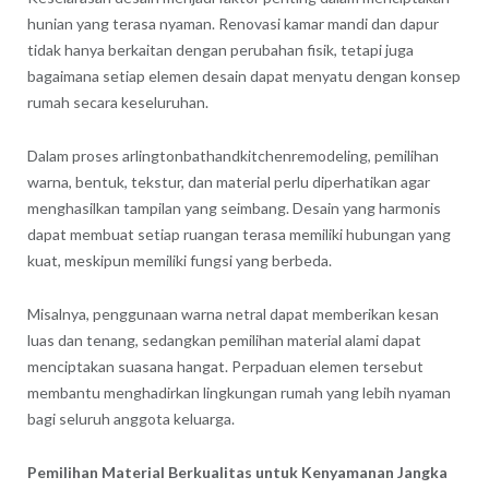
hunian yang terasa nyaman. Renovasi kamar mandi dan dapur
tidak hanya berkaitan dengan perubahan fisik, tetapi juga
bagaimana setiap elemen desain dapat menyatu dengan konsep
rumah secara keseluruhan.
Dalam proses arlingtonbathandkitchenremodeling, pemilihan
warna, bentuk, tekstur, dan material perlu diperhatikan agar
menghasilkan tampilan yang seimbang. Desain yang harmonis
dapat membuat setiap ruangan terasa memiliki hubungan yang
kuat, meskipun memiliki fungsi yang berbeda.
Misalnya, penggunaan warna netral dapat memberikan kesan
luas dan tenang, sedangkan pemilihan material alami dapat
menciptakan suasana hangat. Perpaduan elemen tersebut
membantu menghadirkan lingkungan rumah yang lebih nyaman
bagi seluruh anggota keluarga.
Pemilihan Material Berkualitas untuk Kenyamanan Jangka