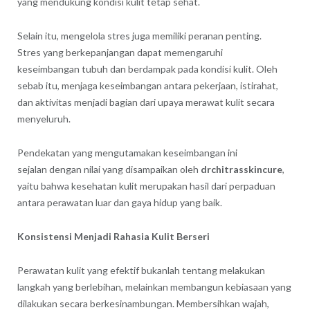
yang mendukung kondisi kulit tetap sehat.
Selain itu, mengelola stres juga memiliki peranan penting.
Stres yang berkepanjangan dapat memengaruhi
keseimbangan tubuh dan berdampak pada kondisi kulit. Oleh
sebab itu, menjaga keseimbangan antara pekerjaan, istirahat,
dan aktivitas menjadi bagian dari upaya merawat kulit secara
menyeluruh.
Pendekatan yang mengutamakan keseimbangan ini
sejalan dengan nilai yang disampaikan oleh
drchitrasskincure
,
yaitu bahwa kesehatan kulit merupakan hasil dari perpaduan
antara perawatan luar dan gaya hidup yang baik.
Konsistensi Menjadi Rahasia Kulit Berseri
Perawatan kulit yang efektif bukanlah tentang melakukan
langkah yang berlebihan, melainkan membangun kebiasaan yang
dilakukan secara berkesinambungan. Membersihkan wajah,