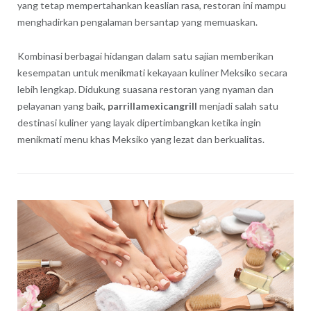
yang tetap mempertahankan keaslian rasa, restoran ini mampu
menghadirkan pengalaman bersantap yang memuaskan.
Kombinasi berbagai hidangan dalam satu sajian memberikan
kesempatan untuk menikmati kekayaan kuliner Meksiko secara
lebih lengkap. Didukung suasana restoran yang nyaman dan
pelayanan yang baik,
parrillamexicangrill
menjadi salah satu
destinasi kuliner yang layak dipertimbangkan ketika ingin
menikmati menu khas Meksiko yang lezat dan berkualitas.