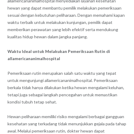
allamericananimalhospital menyediakan layanan kesehatan
hewan yang dapat membantu pemilik melakukan pemeriksaan
sesuai dengan kebutuhan peliharaan. Dengan memahami kapan
waktu terbaik untuk melakukan kunjungan, pemilik dapat
memberikan perawatan yang lebih efektif serta mendukung
kualitas hidup hewan dalam jangka panjang.
Waktu Ideal untuk Melakukan Pemeriksaan Rutin di
allamericananimalhospital
Pemeriksaan rutin merupakan salah satu waktu yang tepat
untuk mengunjungi allamericananimalhospital. Pemeriksaan
berkala tidak hanya dilakukan ketika hewan mengalami keluhan,
tetapi juga sebagai langkah pencegahan untuk memastikan
kondisi tubuh tetap sehat.
Hewan peliharaan memiliki risiko mengalami berbagai gangguan
kesehatan yang terkadang tidak menunjukkan gejala pada tahap
awal. Melalui pemeriksaan rutin, dokter hewan dapat