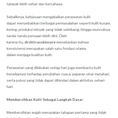
tampak lebih sehat dan bercahaya.
Sebaliknya, kebiasaan mengabaikan perawatan kulit
dapat menyebabkan berbagai permasalahan seperti kulit kusam,
kering, produksi minyak yang tidak seimbang, hingga munculnya
tanda-tanda penuaan lebih dini. Oleh
karena itu,
drchitrasskincure
menekankan bahwa
konsistensi merupakan salah satu fondasi utama
dalam menjaga kualitas kulit.
Perawatan yang dilakukan setiap hari juga membantu kulit
beradaptasi terhadap perubahan cuaca, paparan sinar matahari,
serta polusi yang tidak dapat dihindari dalam aktivitas sehari-
hari.
Membersihkan Kulit Sebagai Langkah Dasar
Membersihkan wajah merupakan tahapan pertama yang tidak