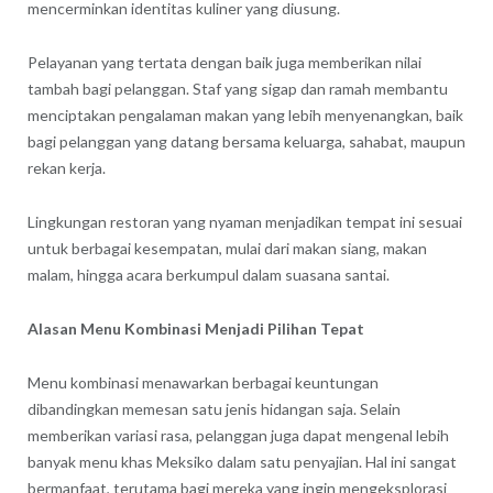
mencerminkan identitas kuliner yang diusung.
Pelayanan yang tertata dengan baik juga memberikan nilai
tambah bagi pelanggan. Staf yang sigap dan ramah membantu
menciptakan pengalaman makan yang lebih menyenangkan, baik
bagi pelanggan yang datang bersama keluarga, sahabat, maupun
rekan kerja.
Lingkungan restoran yang nyaman menjadikan tempat ini sesuai
untuk berbagai kesempatan, mulai dari makan siang, makan
malam, hingga acara berkumpul dalam suasana santai.
Alasan Menu Kombinasi Menjadi Pilihan Tepat
Menu kombinasi menawarkan berbagai keuntungan
dibandingkan memesan satu jenis hidangan saja. Selain
memberikan variasi rasa, pelanggan juga dapat mengenal lebih
banyak menu khas Meksiko dalam satu penyajian. Hal ini sangat
bermanfaat, terutama bagi mereka yang ingin mengeksplorasi