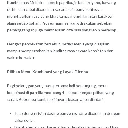
Bumbu khas Meksiko seperti paprika, jintan, oregano, bawang
putih, dan cabai dipadukan secara seimbang sehingga
menghasilkan rasa yang khas tanpa menghilangkan karakter
alami setiap bahan. Proses marinasi yang dilakukan sebelum
pemanggangan juga memberikan cita rasa yang lebih meresap.
Dengan pendekatan tersebut, setiap menu yang disajikan
mampu mempertahankan kualitas rasa secara konsisten dari
waktu ke waktu.
Pilihan Menu Kombinasi yang Layak Dicoba
Bagi pelanggan yang baru pertama kali berkunjung, menu
kombinasi di
parrillamexicangrill
dapat menjadi pilihan yang
tepat. Beberapa kombinasi favorit biasanya terdiri dari:
Taco dengan isian daging panggang yang dipadukan dengan
salsa segar.
Burrito berisi nasi, kacang, keju, dan daging berbumbu khas.