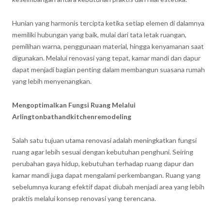
Hunian yang harmonis tercipta ketika setiap elemen di dalamnya
memiliki hubungan yang baik, mulai dari tata letak ruangan,
pemilihan warna, penggunaan material, hingga kenyamanan saat
digunakan. Melalui renovasi yang tepat, kamar mandi dan dapur
dapat menjadi bagian penting dalam membangun suasana rumah
yang lebih menyenangkan.
Mengoptimalkan Fungsi Ruang Melalui
Arlingtonbathandkitchenremodeling
Salah satu tujuan utama renovasi adalah meningkatkan fungsi
ruang agar lebih sesuai dengan kebutuhan penghuni. Seiring
perubahan gaya hidup, kebutuhan terhadap ruang dapur dan
kamar mandi juga dapat mengalami perkembangan. Ruang yang
sebelumnya kurang efektif dapat diubah menjadi area yang lebih
praktis melalui konsep renovasi yang terencana.