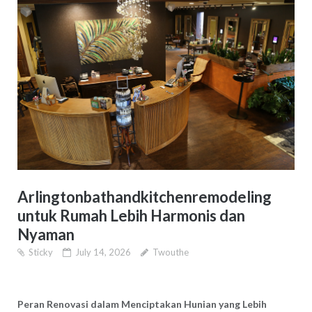
Arlingtonbathandkitchenremodeling
untuk Rumah Lebih Harmonis dan
Nyaman
Sticky
July 14, 2026
Twouthe
Peran Renovasi dalam Menciptakan Hunian yang Lebih