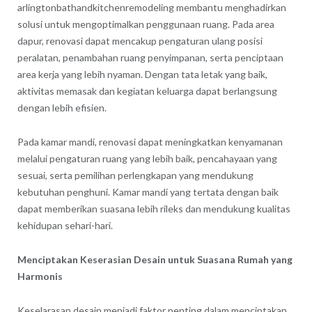
arlingtonbathandkitchenremodeling membantu menghadirkan
solusi untuk mengoptimalkan penggunaan ruang. Pada area
dapur, renovasi dapat mencakup pengaturan ulang posisi
peralatan, penambahan ruang penyimpanan, serta penciptaan
area kerja yang lebih nyaman. Dengan tata letak yang baik,
aktivitas memasak dan kegiatan keluarga dapat berlangsung
dengan lebih efisien.
Pada kamar mandi, renovasi dapat meningkatkan kenyamanan
melalui pengaturan ruang yang lebih baik, pencahayaan yang
sesuai, serta pemilihan perlengkapan yang mendukung
kebutuhan penghuni. Kamar mandi yang tertata dengan baik
dapat memberikan suasana lebih rileks dan mendukung kualitas
kehidupan sehari-hari.
Menciptakan Keserasian Desain untuk Suasana Rumah yang
Harmonis
Keselarasan desain menjadi faktor penting dalam menciptakan