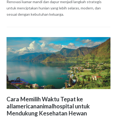
Renovasi kamar mandi dan dapur menjadi langkah strategis
untuk menciptakan hunian yang lebih selaras, modern, dan
sesuai dengan kebutuhan keluarga.
Cara Memilih Waktu Tepat ke
allamericananimalhospital untuk
Mendukung Kesehatan Hewan