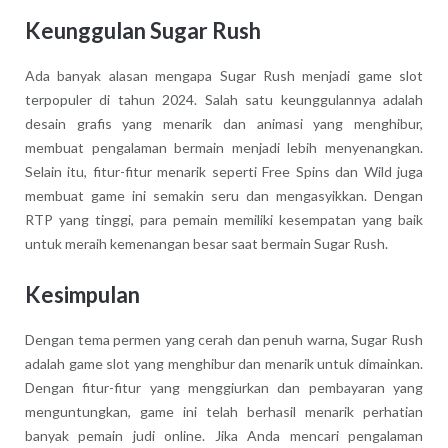
Keunggulan Sugar Rush
Ada banyak alasan mengapa Sugar Rush menjadi game slot
terpopuler di tahun 2024. Salah satu keunggulannya adalah
desain grafis yang menarik dan animasi yang menghibur,
membuat pengalaman bermain menjadi lebih menyenangkan.
Selain itu, fitur-fitur menarik seperti Free Spins dan Wild juga
membuat game ini semakin seru dan mengasyikkan. Dengan
RTP yang tinggi, para pemain memiliki kesempatan yang baik
untuk meraih kemenangan besar saat bermain Sugar Rush.
Kesimpulan
Dengan tema permen yang cerah dan penuh warna, Sugar Rush
adalah game slot yang menghibur dan menarik untuk dimainkan.
Dengan fitur-fitur yang menggiurkan dan pembayaran yang
menguntungkan, game ini telah berhasil menarik perhatian
banyak pemain judi online. Jika Anda mencari pengalaman