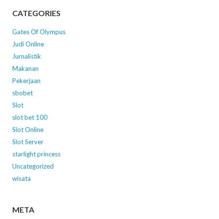
CATEGORIES
Gates Of Olympus
Judi Online
Jurnalistik
Makanan
Pekerjaan
sbobet
Slot
slot bet 100
Slot Online
Slot Server
starlight princess
Uncategorized
wisata
META