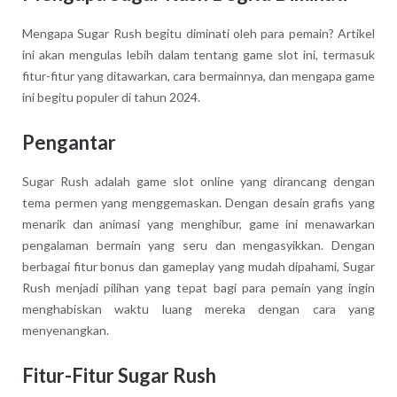
Mengapa Sugar Rush begitu diminati oleh para pemain? Artikel
ini akan mengulas lebih dalam tentang game slot ini, termasuk
fitur-fitur yang ditawarkan, cara bermainnya, dan mengapa game
ini begitu populer di tahun 2024.
Pengantar
Sugar Rush adalah game slot online yang dirancang dengan
tema permen yang menggemaskan. Dengan desain grafis yang
menarik dan animasi yang menghibur, game ini menawarkan
pengalaman bermain yang seru dan mengasyikkan. Dengan
berbagai fitur bonus dan gameplay yang mudah dipahami, Sugar
Rush menjadi pilihan yang tepat bagi para pemain yang ingin
menghabiskan waktu luang mereka dengan cara yang
menyenangkan.
Fitur-Fitur Sugar Rush