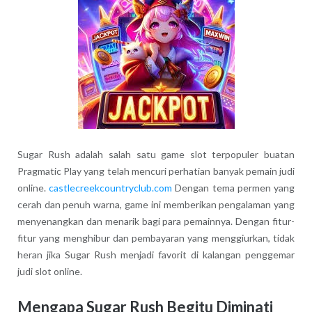
Sugar Rush adalah salah satu game slot terpopuler buatan
Pragmatic Play yang telah mencuri perhatian banyak pemain judi
online.
castlecreekcountryclub.com
Dengan tema permen yang
cerah dan penuh warna, game ini memberikan pengalaman yang
menyenangkan dan menarik bagi para pemainnya. Dengan fitur-
fitur yang menghibur dan pembayaran yang menggiurkan, tidak
heran jika Sugar Rush menjadi favorit di kalangan penggemar
judi slot online.
Mengapa Sugar Rush Begitu Diminati