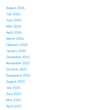
August 2026
July 2026
June 2026
May 2026
April 2026
March 2026
February 2026
January 2026
December 2025
November 2025
October 2025
September 2025
August 2025
July 2025
June 2025
May 2025
April 2025