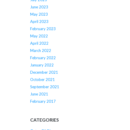
June 2023
May 2023
April 2023
February 2023
May 2022
April 2022
March 2022
February 2022
January 2022
December 2021
October 2021
September 2021
June 2021
February 2017
CATEGORIES