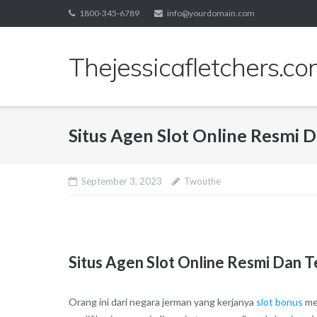
Skip
1800-345-6789
info@yourdomain.com
to
content
Thejessicafletchers.c
Situs Agen Slot Online Resmi D
September 3, 2023
Twouthe
Situs Agen Slot Online Resmi Dan T
Orang ini dari negara jerman yang kerjanya
slot bonus
men