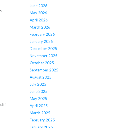
June 2026
n
May 2026
April 2026
March 2026
February 2026
January 2026
December 2025
November 2025
October 2025
September 2025
August 2025
July 2025
June 2025
May 2025
li
April 2025
March 2025
February 2025
January 2025