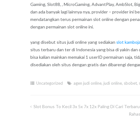
Gaming, Slot88, , MicroGaming, AdvantPlay, AmbSlot, Bi
dan ada banyak lagi lainnya nya, provider – provider in
mendatangkan terus permainan slot online dengan pena
dengan permainan slot online ini.
yang disebut situs judi online yang sediakan
slot kamboj
situs terbaru dan ter di Indonesia yang bisa di yakin da
bisa kalian mainkan memakai 1 userID permainan saja, tid
disediakan oleh situs dengan gratis dan dibarengi denga
Uncategorized
agen judi online
,
judi online
,
sbobet
,
Slot Bonus To Kecil 3x 5x 7x 12x Paling Di Cari Terbar
Post
Rahas
navigation