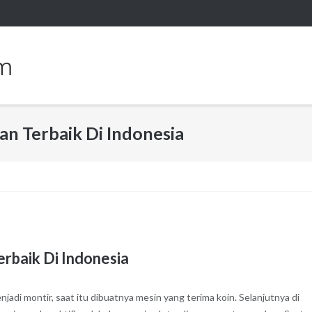
om
an Terbaik Di Indonesia
erbaik Di Indonesia
jadi montir, saat itu dibuatnya mesin yang terima koin. Selanjutnya di