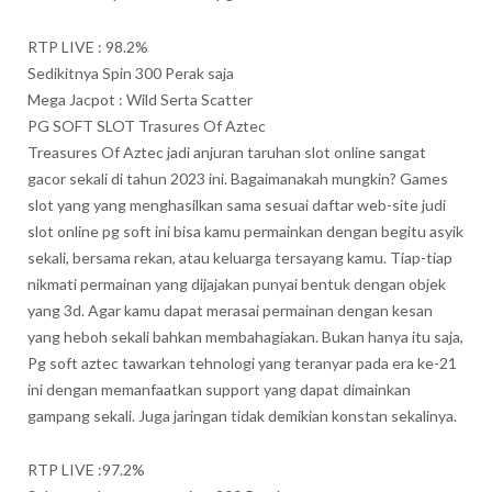
RTP LIVE : 98.2%
Sedikitnya Spin 300 Perak saja
Mega Jacpot : Wild Serta Scatter
PG SOFT SLOT Trasures Of Aztec
Treasures Of Aztec jadi anjuran taruhan slot online sangat
gacor sekali di tahun 2023 ini. Bagaimanakah mungkin? Games
slot yang yang menghasilkan sama sesuai daftar web-site judi
slot online pg soft ini bisa kamu permainkan dengan begitu asyik
sekali, bersama rekan, atau keluarga tersayang kamu. Tiap-tiap
nikmati permainan yang dijajakan punyai bentuk dengan objek
yang 3d. Agar kamu dapat merasai permainan dengan kesan
yang heboh sekali bahkan membahagiakan. Bukan hanya itu saja,
Pg soft aztec tawarkan tehnologi yang teranyar pada era ke-21
ini dengan memanfaatkan support yang dapat dimainkan
gampang sekali. Juga jaringan tidak demikian konstan sekalinya.
RTP LIVE :97.2%