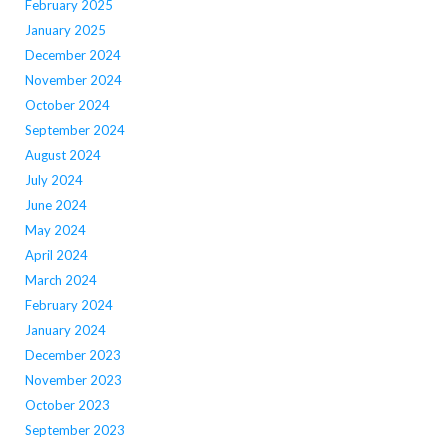
February 2025
January 2025
December 2024
November 2024
October 2024
September 2024
August 2024
July 2024
June 2024
May 2024
April 2024
March 2024
February 2024
January 2024
December 2023
November 2023
October 2023
September 2023