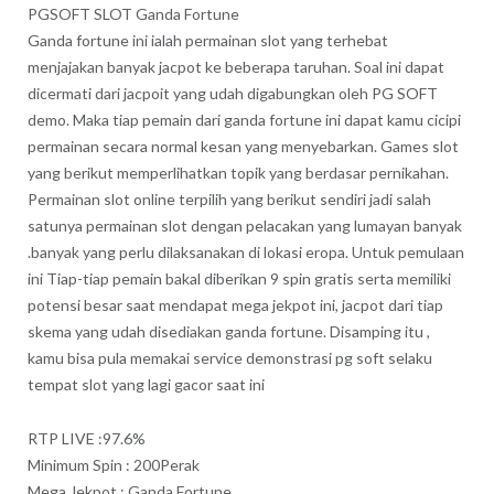
PGSOFT SLOT Ganda Fortune
Ganda fortune ini ialah permainan slot yang terhebat
menjajakan banyak jacpot ke beberapa taruhan. Soal ini dapat
dicermati dari jacpoit yang udah digabungkan oleh PG SOFT
demo. Maka tiap pemain dari ganda fortune ini dapat kamu cicipi
permainan secara normal kesan yang menyebarkan. Games slot
yang berikut memperlihatkan topik yang berdasar pernikahan.
Permainan slot online terpilih yang berikut sendiri jadi salah
satunya permainan slot dengan pelacakan yang lumayan banyak
.banyak yang perlu dilaksanakan di lokasi eropa. Untuk pemulaan
ini Tiap-tiap pemain bakal diberikan 9 spin gratis serta memiliki
potensi besar saat mendapat mega jekpot ini, jacpot dari tiap
skema yang udah disediakan ganda fortune. Disamping itu ,
kamu bisa pula memakai service demonstrasi pg soft selaku
tempat slot yang lagi gacor saat ini
RTP LIVE :97.6%
Minimum Spin : 200Perak
Mega Jekpot : Ganda Fortune