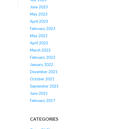
June 2023
May 2023
April 2023
February 2023
May 2022
April 2022
March 2022
February 2022
January 2022
December 2021
October 2021
September 2021
June 2021
February 2017
CATEGORIES