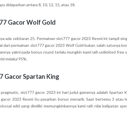
pu didapatkan antara 8, 10, 12, 15, atau 18.
777 Gacor Wolf Gold
ya ada sekitaran 25. Permainan slot777 gacor 2023 Resmi ini tampil sin
al dari permainan slot777 gacor 2023 Wolf Gold bukan salah satunya bo
jikannya yakni pada bonus round terlalu mungkin kami raih unlimited free s
ld melalui 95%.
77 Gacor Spartan King
 pragmatic, slot777 gacor 2023 ini hari judul gamenya adalah Spartan K
7 gacor 2023 Resmi itu pasarkan bonus menarik. Saat bertemu 3 atau l
ssal wild yang dimiliki memungkinkannya kami raih nilai kelipatan spes