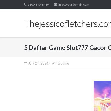
Skip
1800-345-6789
info@yourdomain.com
to
content
Thejessicafletchers.c
5 Daftar Game Slot777 Gacor 
July 24, 2024
Twouthe