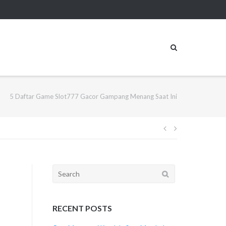
5 Daftar Game Slot777 Gacor Gampang Menang Saat Ini
Post
navigation
Search
for:
RECENT POSTS