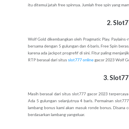
itu ditemui jatah free spinnya. Jumlah free spin yang mam
2. Slot
Wolf Gold dikembangkan oleh Pragmatic Play. Paylains-n
bersama dengan 5 gulungan dan 6 baris. Free Spin beras
karena ada jackpot progrefif di sini. Fitur paling menjan
RTP berasal dari situs
slot777 online
gacor 2023 Wolf Go
3. Slot7
Masih berasal dari situs slot777 gacor 2023 terpercaya
Ada 5 gulungan selanjutnya 4 baris. Permainan slot77
lambang bonus kami akan masuk ronde bonus. Disana colo
berdasarkan lambang yangeluar.