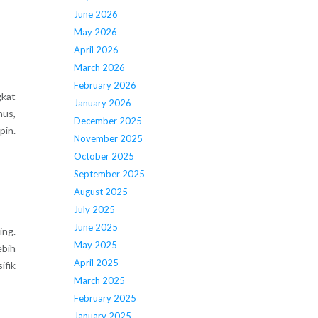
June 2026
May 2026
April 2026
March 2026
February 2026
gkat
January 2026
nus,
December 2025
pin.
November 2025
October 2025
September 2025
August 2025
July 2025
June 2025
ing.
May 2025
ebih
April 2025
ifik
March 2025
February 2025
January 2025