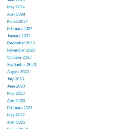
May 2024
April 2024
March 2024
February 2024
January 2024
December 2023
November 2023
October 2023
September 2023
August 2023
July 2023
June 2023
May 2023
April 2023
February 2023
May 2022
April 2022