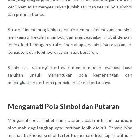
kecil, kemudian menyesuaikan jumlah taruhan sesuai pola simbol
dan putaran bonus.
Strategi ini memungkinkan pemain mempelajari mekanisme slot,
mengamati frekuensi simbol, dan menyesuaikan modal dengan
lebih efektif. Dengan strategi bertahap, pemain bisa tetap aman,
konsisten, dan lebih percaya diri saat bertaruh.
Selain itu, strategi bertahap mempermudah evaluasi hasil
taruhan untuk menentukan pola kemenangan dan
meningkatkan performa permainan di sesi berikutnya.
Mengamati Pola Simbol dan Putaran
Mengamati pola simbol dan putaran adalah inti dari
panduan
slot mahjong lengkap
agar taruhan lebih efektif. Pemain bisa
melihat frekuensi simbol tertentu, memprediksi kapan putaran