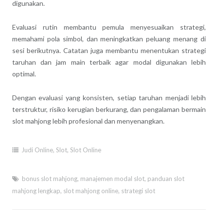
digunakan.
Evaluasi rutin membantu pemula menyesuaikan strategi,
memahami pola simbol, dan meningkatkan peluang menang di
sesi berikutnya. Catatan juga membantu menentukan strategi
taruhan dan jam main terbaik agar modal digunakan lebih
optimal.
Dengan evaluasi yang konsisten, setiap taruhan menjadi lebih
terstruktur, risiko kerugian berkurang, dan pengalaman bermain
slot mahjong lebih profesional dan menyenangkan.
Judi Online
,
Slot
,
Slot Online
bonus slot mahjong
,
manajemen modal slot
,
panduan slot
mahjong lengkap
,
slot mahjong online
,
strategi slot