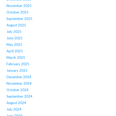
November 2025
October 2025
September 2025
August 2025
July 2025
June 2025
May 2025
April 2025
March 2025
February 2025
January 2025
December 2024
November 2024
October 2024
September 2024
August 2024
July 2024
June 2024