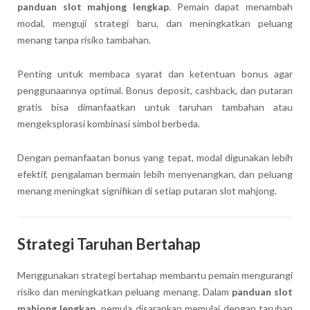
panduan slot mahjong lengkap
. Pemain dapat menambah
modal, menguji strategi baru, dan meningkatkan peluang
menang tanpa risiko tambahan.
Penting untuk membaca syarat dan ketentuan bonus agar
penggunaannya optimal. Bonus deposit, cashback, dan putaran
gratis bisa dimanfaatkan untuk taruhan tambahan atau
mengeksplorasi kombinasi simbol berbeda.
Dengan pemanfaatan bonus yang tepat, modal digunakan lebih
efektif, pengalaman bermain lebih menyenangkan, dan peluang
menang meningkat signifikan di setiap putaran slot mahjong.
Strategi Taruhan Bertahap
Menggunakan strategi bertahap membantu pemain mengurangi
risiko dan meningkatkan peluang menang. Dalam
panduan slot
mahjong lengkap
, pemula disarankan memulai dengan taruhan