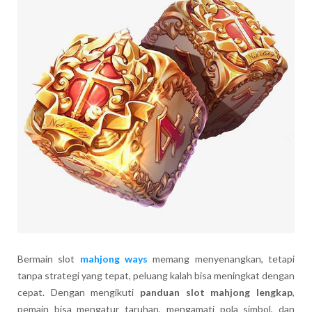
Bermain slot
mahjong ways
memang menyenangkan, tetapi
tanpa strategi yang tepat, peluang kalah bisa meningkat dengan
cepat. Dengan mengikuti
panduan slot mahjong lengkap
,
pemain bisa mengatur taruhan, mengamati pola simbol, dan