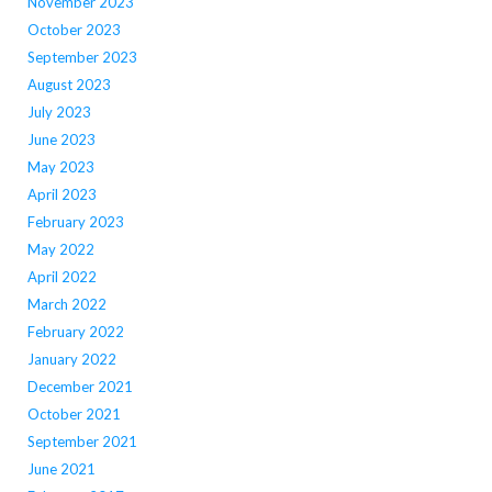
November 2023
October 2023
September 2023
August 2023
July 2023
June 2023
May 2023
April 2023
February 2023
May 2022
April 2022
March 2022
February 2022
January 2022
December 2021
October 2021
September 2021
June 2021