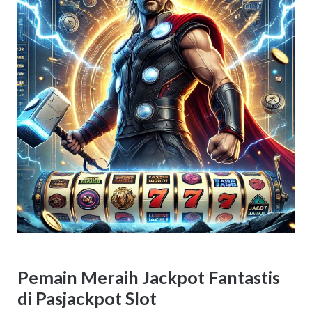
Pemain Meraih Jackpot Fantastis
di Pasjackpot Slot