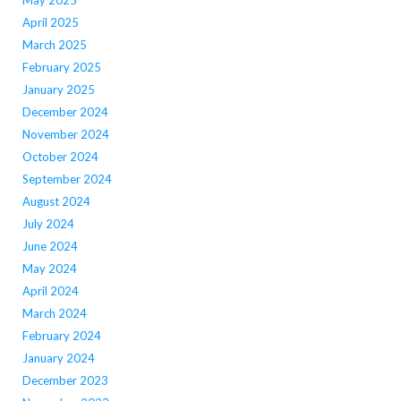
May 2025
April 2025
March 2025
February 2025
January 2025
December 2024
November 2024
October 2024
September 2024
August 2024
July 2024
June 2024
May 2024
April 2024
March 2024
February 2024
January 2024
December 2023