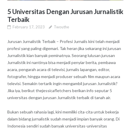
5 Universitas Dengan Jurusan Jurnalistik
Terbaik
February 17, 2023
Twouthe
Jurusan Jurnalistik Terbaik – Profesi Jurnalis kini telah menjadi
profesi yang paling digemari. Tak heran jika sekarang ini jurusan
Jurnalistik kian banyak peminatnya. Seorang lulusan jurusan
Jurnalistik ini nantinya bisa menjadi penyiar berita, pembawa
acara, pengarah acara di televisi, jurnalis lapangan, editor,
fotografer, hingga menjadi produser sebuah film maupun acara
televisi. Semakin tertarik ingin mengambil jurusan Jurnalistik?
Jika iya, berikut thejessicafletchers berikan info seputar 5
universitas dengan jurusan Jurnalistik terbaik di tanah air.
Bukan sebuah rahasia lagi, kini memiliki cita-cita untuk bekerja
dalam bidang jurnalistik sudah menjadi impian banyak orang. Di
Indonesia sendiri sudah banyak universitas-universitas