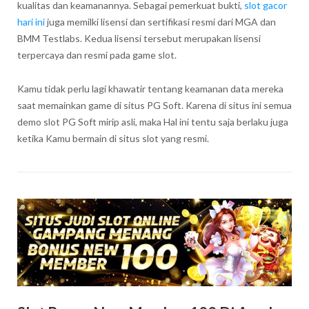
kualitas dan keamanannya. Sebagai pemerkuat bukti,
slot gacor
hari ini
juga memilki lisensi dan sertifikasi resmi dari MGA dan
BMM Testlabs. Kedua lisensi tersebut merupakan lisensi
terpercaya dan resmi pada game slot.
Kamu tidak perlu lagi khawatir tentang keamanan data mereka
saat memainkan game di situs PG Soft. Karena di situs ini semua
demo slot PG Soft mirip asli, maka Hal ini tentu saja berlaku juga
ketika Kamu bermain di situs slot yang resmi.