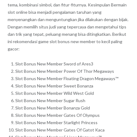
tema, kombinasi simbol, dan fitur-fiturnya. Kesimpulan Bermain
slot online bisa menjadi pengalaman taruhan yang
menyenangkan dan menguntungkan jika dilakukan dengan bijak.
Dengan memilih situs judi yang tepercaya dan mengetahui tips
dan trik yang tepat, peluang menang bisa ditingkatkan. Berikut
ini rekomendasi game slot bonus new member to kecil paling
gacor:
Slot Bonus New Member Sword of Ares3
Slot Bonus New Member Power Of Thor Megaways
Slot Bonus New Member Floating Dragon Megaways™
Slot Bonus New Member Sweet Bonanza
Slot Bonus New Member Wild West Gold
Slot Bonus New Member Sugar Rush
Slot Bonus New Member Bonanza Gold
Slot Bonus New Member Gates Of Olympus
Slot Bonus New Member Starlight Princess
Slot Bonus New Member Gates Of Gatot Kaca