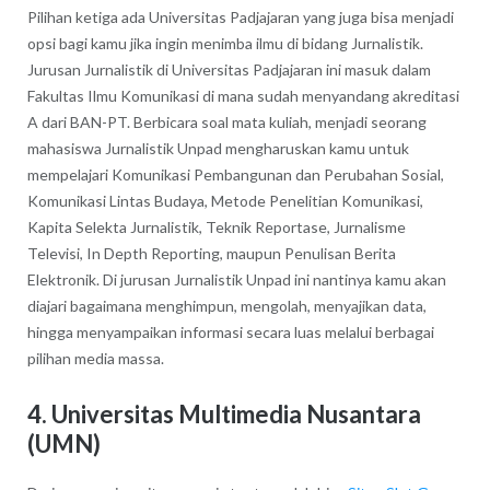
Pilihan ketiga ada Universitas Padjajaran yang juga bisa menjadi
opsi bagi kamu jika ingin menimba ilmu di bidang Jurnalistik.
Jurusan Jurnalistik di Universitas Padjajaran ini masuk dalam
Fakultas Ilmu Komunikasi di mana sudah menyandang akreditasi
A dari BAN-PT. Berbicara soal mata kuliah, menjadi seorang
mahasiswa Jurnalistik Unpad mengharuskan kamu untuk
mempelajari Komunikasi Pembangunan dan Perubahan Sosial,
Komunikasi Lintas Budaya, Metode Penelitian Komunikasi,
Kapita Selekta Jurnalistik, Teknik Reportase, Jurnalisme
Televisi, In Depth Reporting, maupun Penulisan Berita
Elektronik. Di jurusan Jurnalistik Unpad ini nantinya kamu akan
diajari bagaimana menghimpun, mengolah, menyajikan data,
hingga menyampaikan informasi secara luas melalui berbagai
pilihan media massa.
4. Universitas Multimedia Nusantara
(UMN)