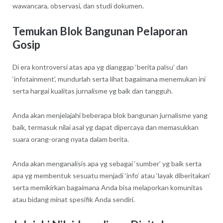
wawancara, observasi, dan studi dokumen.
Temukan Blok Bangunan Pelaporan
Gosip
Di era kontroversi atas apa yg dianggap ‘berita palsu’ dan
‘infotainment’, mundurlah serta lihat bagaimana menemukan ini
serta hargai kualitas jurnalisme yg baik dan tangguh.
Anda akan menjelajahi beberapa blok bangunan jurnalisme yang
baik, termasuk nilai asal yg dapat dipercaya dan memasukkan
suara orang-orang nyata dalam berita.
Anda akan menganalisis apa yg sebagai ‘sumber’ yg baik serta
apa yg membentuk sesuatu menjadi ‘info’ atau ‘layak diberitakan’
serta memikirkan bagaimana Anda bisa melaporkan komunitas
atau bidang minat spesifik Anda sendiri.