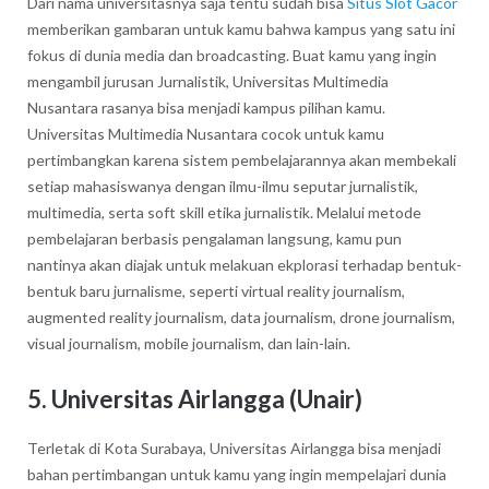
Dari nama universitasnya saja tentu sudah bisa
Situs Slot Gacor
memberikan gambaran untuk kamu bahwa kampus yang satu ini
fokus di dunia media dan broadcasting. Buat kamu yang ingin
mengambil jurusan Jurnalistik, Universitas Multimedia
Nusantara rasanya bisa menjadi kampus pilihan kamu.
Universitas Multimedia Nusantara cocok untuk kamu
pertimbangkan karena sistem pembelajarannya akan membekali
setiap mahasiswanya dengan ilmu-ilmu seputar jurnalistik,
multimedia, serta soft skill etika jurnalistik. Melalui metode
pembelajaran berbasis pengalaman langsung, kamu pun
nantinya akan diajak untuk melakuan ekplorasi terhadap bentuk-
bentuk baru jurnalisme, seperti virtual reality journalism,
augmented reality journalism, data journalism, drone journalism,
visual journalism, mobile journalism, dan lain-lain.
5. Universitas Airlangga (Unair)
Terletak di Kota Surabaya, Universitas Airlangga bisa menjadi
bahan pertimbangan untuk kamu yang ingin mempelajari dunia