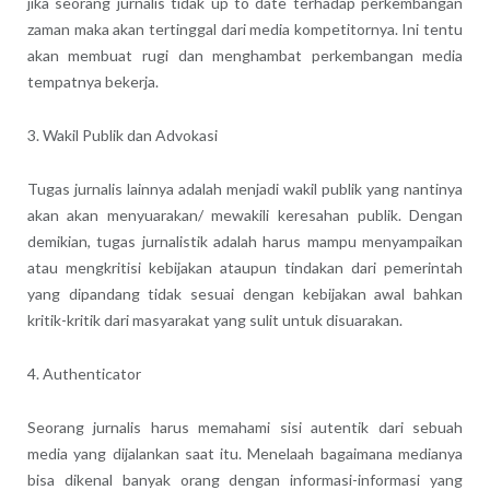
jika seorang jurnalis tidak up to date terhadap perkembangan
zaman maka akan tertinggal dari media kompetitornya. Ini tentu
akan membuat rugi dan menghambat perkembangan media
tempatnya bekerja.
3. Wakil Publik dan Advokasi
Tugas jurnalis lainnya adalah menjadi wakil publik yang nantinya
akan akan menyuarakan/ mewakili keresahan publik. Dengan
demikian, tugas jurnalistik adalah harus mampu menyampaikan
atau mengkritisi kebijakan ataupun tindakan dari pemerintah
yang dipandang tidak sesuai dengan kebijakan awal bahkan
kritik-kritik dari masyarakat yang sulit untuk disuarakan.
4. Authenticator
Seorang jurnalis harus memahami sisi autentik dari sebuah
media yang dijalankan saat itu. Menelaah bagaimana medianya
bisa dikenal banyak orang dengan informasi-informasi yang