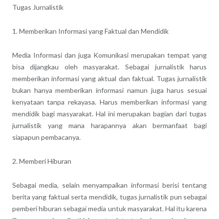
Tugas Jurnalistik
1. Memberikan Informasi yang Faktual dan Mendidik
Media Informasi dan juga Komunikasi merupakan tempat yang
bisa dijangkau oleh masyarakat. Sebagai jurnalistik harus
memberikan informasi yang aktual dan faktual. Tugas jurnalistik
bukan hanya memberikan informasi namun juga harus sesuai
kenyataan tanpa rekayasa. Harus memberikan informasi yang
mendidik bagi masyarakat. Hal ini merupakan bagian dari tugas
jurnalistik yang mana harapannya akan bermanfaat bagi
siapapun pembacanya.
2. Memberi Hiburan
Sebagai media, selain menyampaikan informasi berisi tentang
berita yang faktual serta mendidik, tugas jurnalistik pun sebagai
pemberi hiburan sebagai media untuk masyarakat. Hal itu karena