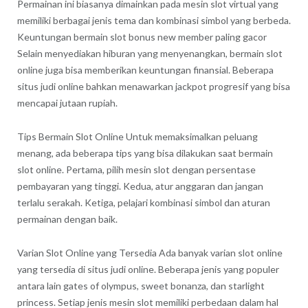
Permainan ini biasanya dimainkan pada mesin slot virtual yang
memiliki berbagai jenis tema dan kombinasi simbol yang berbeda.
Keuntungan bermain slot bonus new member paling gacor
Selain menyediakan hiburan yang menyenangkan, bermain slot
online juga bisa memberikan keuntungan finansial. Beberapa
situs judi online bahkan menawarkan jackpot progresif yang bisa
mencapai jutaan rupiah.
Tips Bermain Slot Online Untuk memaksimalkan peluang
menang, ada beberapa tips yang bisa dilakukan saat bermain
slot online. Pertama, pilih mesin slot dengan persentase
pembayaran yang tinggi. Kedua, atur anggaran dan jangan
terlalu serakah. Ketiga, pelajari kombinasi simbol dan aturan
permainan dengan baik.
Varian Slot Online yang Tersedia Ada banyak varian slot online
yang tersedia di situs judi online. Beberapa jenis yang populer
antara lain gates of olympus, sweet bonanza, dan starlight
princess. Setiap jenis mesin slot memiliki perbedaan dalam hal