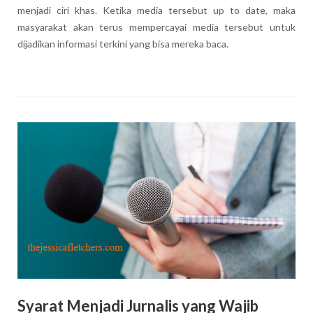
menjadi ciri khas. Ketika media tersebut up to date, maka
masyarakat akan terus mempercayai media tersebut untuk
dijadikan informasi terkini yang bisa mereka baca.
Syarat Menjadi Jurnalis yang Wajib