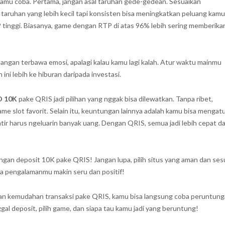
 kamu coba. Pertama, jangan asal taruhan gede-gedean. Sesuaikan
aruhan yang lebih kecil tapi konsisten bisa meningkatkan peluang kamu
 tinggi. Biasanya, game dengan RTP di atas 96% lebih sering memberika
 Jangan terbawa emosi, apalagi kalau kamu lagi kalah. Atur waktu mainmu
ini lebih ke hiburan daripada investasi.
O 10K
pake QRIS jadi pilihan yang nggak bisa dilewatkan. Tanpa ribet,
e slot favorit. Selain itu, keuntungan lainnya adalah kamu bisa mengat
tir harus ngeluarin banyak uang. Dengan QRIS, semua jadi lebih cepat d
dengan deposit 10K pake QRIS! Jangan lupa, pilih situs yang aman dan ses
ya pengalamanmu makin seru dan positif!
n kemudahan transaksi pake QRIS, kamu bisa langsung coba peruntun
ggal deposit, pilih game, dan siapa tau kamu jadi yang beruntung!