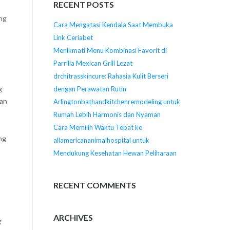
RECENT POSTS
ng
Cara Mengatasi Kendala Saat Membuka
Link Ceriabet
Menikmati Menu Kombinasi Favorit di
Parrilla Mexican Grill Lezat
drchitrasskincure: Rahasia Kulit Berseri
g
dengan Perawatan Rutin
tan
Arlingtonbathandkitchenremodeling untuk
Rumah Lebih Harmonis dan Nyaman
Cara Memilih Waktu Tepat ke
ng
allamericananimalhospital untuk
Mendukung Kesehatan Hewan Peliharaan
RECENT COMMENTS
ARCHIVES
g