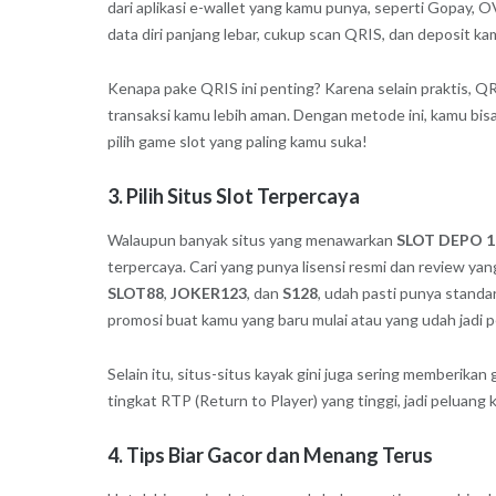
dari aplikasi e-wallet yang kamu punya, seperti Gopay,
data diri panjang lebar, cukup scan QRIS, dan deposit k
Kenapa pake QRIS ini penting? Karena selain praktis, QRI
transaksi kamu lebih aman. Dengan metode ini, kamu bisa
pilih game slot yang paling kamu suka!
3. Pilih Situs Slot Terpercaya
Walaupun banyak situs yang menawarkan
SLOT DEPO 
terpercaya. Cari yang punya lisensi resmi dan review yan
SLOT88
,
JOKER123
, dan
S128
, udah pasti punya stand
promosi buat kamu yang baru mulai atau yang udah jadi p
Selain itu, situs-situs kayak gini juga sering memberi
tingkat RTP (Return to Player) yang tinggi, jadi peluang
4. Tips Biar Gacor dan Menang Terus