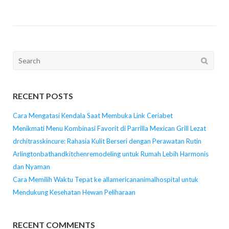
Search
for:
RECENT POSTS
Cara Mengatasi Kendala Saat Membuka Link Ceriabet
Menikmati Menu Kombinasi Favorit di Parrilla Mexican Grill Lezat
drchitrasskincure: Rahasia Kulit Berseri dengan Perawatan Rutin
Arlingtonbathandkitchenremodeling untuk Rumah Lebih Harmonis
dan Nyaman
Cara Memilih Waktu Tepat ke allamericananimalhospital untuk
Mendukung Kesehatan Hewan Peliharaan
RECENT COMMENTS