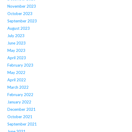
November 2023
October 2023
September 2023
August 2023
July 2023
June 2023
May 2023
April 2023
February 2023
May 2022
April 2022
March 2022
February 2022
January 2022
December 2021
October 2021
September 2021
June 2021