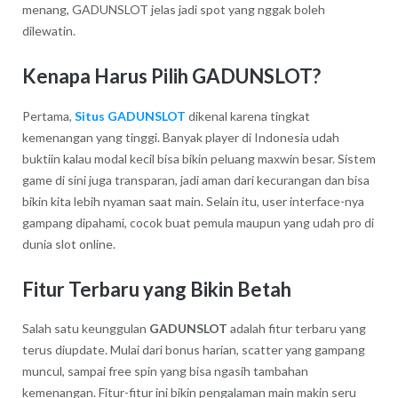
menang, GADUNSLOT jelas jadi spot yang nggak boleh
dilewatin.
Kenapa Harus Pilih GADUNSLOT?
Pertama,
Situs GADUNSLOT
dikenal karena tingkat
kemenangan yang tinggi. Banyak player di Indonesia udah
buktiin kalau modal kecil bisa bikin peluang maxwin besar. Sistem
game di sini juga transparan, jadi aman dari kecurangan dan bisa
bikin kita lebih nyaman saat main. Selain itu, user interface-nya
gampang dipahami, cocok buat pemula maupun yang udah pro di
dunia slot online.
Fitur Terbaru yang Bikin Betah
Salah satu keunggulan
GADUNSLOT
adalah fitur terbaru yang
terus diupdate. Mulai dari bonus harian, scatter yang gampang
muncul, sampai free spin yang bisa ngasih tambahan
kemenangan. Fitur-fitur ini bikin pengalaman main makin seru