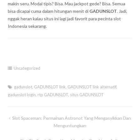
makin seru. Modal tipis? Bisa. Mau jackpot gede? Bisa. Semua
bisa dicapai cuma dalam hitungan menit di
GADUNSLOT
. Jadi,
nggak heran kalau situs ini lagi jadi favorit para pecinta slot
Indonesia sekarang.
Uncategorized
gadunslot
,
GADUNSLOT link
,
GADUNSLOT link alternatif
,
gadunslot login
,
rtp GADUNSLOT
,
situs GADUNSLOT
Post
Slot Spaceman: Permainan Astronot Yang Mengasyikkan Dan
navigation
Menguntungkan