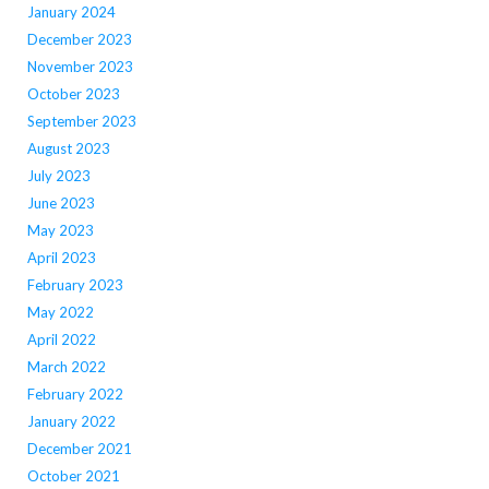
January 2024
December 2023
November 2023
October 2023
September 2023
August 2023
July 2023
June 2023
May 2023
April 2023
February 2023
May 2022
April 2022
March 2022
February 2022
January 2022
December 2021
October 2021