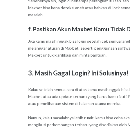
Sebenernya sih, login di beberapa perangkat itu sah-sah 
Maxbet bisa kena deteksi aneh atau bahkan di-lock seme
masalah.
f. Pastikan Akun Maxbet Kamu Tidak D
Jika kamu masih nggak bisa login setelah cek semua langk
melanggar aturan di Maxbet, seperti penggunaan software
Maxbet untuk klarifikasi dan minta bantuan.
3. Masih Gagal Login? Ini Solusinya!
Kalau setelah semua cara di atas kamu masih nggak bisa 
Maxbet atau ada update terbaru yang harus kamu ikuti.
atau pemeliharaan sistem di halaman utama mereka.
Namun, kalau masalahnya lebih rumit, kamu bisa coba ak
mengikuti perkembangan terbaru yang disediakan oleh 