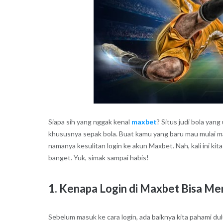
Siapa sih yang nggak kenal
maxbet
? Situs judi bola yan
khususnya sepak bola. Buat kamu yang baru mau mulai ma
namanya kesulitan login ke akun Maxbet. Nah, kali ini k
banget. Yuk, simak sampai habis!
1. Kenapa Login di Maxbet Bisa Me
Sebelum masuk ke cara login, ada baiknya kita pahami d