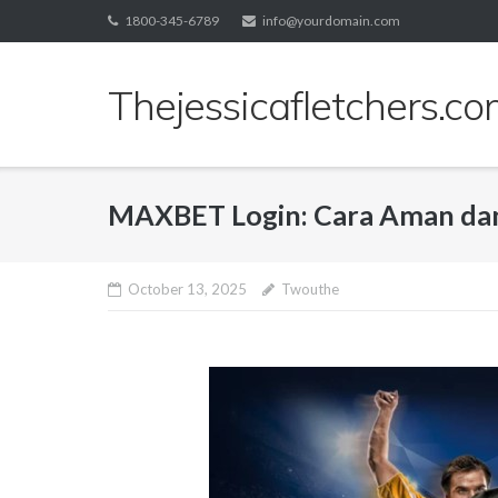
Skip
1800-345-6789
info@yourdomain.com
to
content
Thejessicafletchers.c
MAXBET Login: Cara Aman dan
October 13, 2025
Twouthe