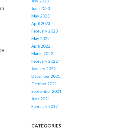
July 2023
ari
June 2023
May 2023
April 2023
February 2023
May 2022
April 2022
ice
March 2022
February 2022
January 2022
December 2021
October 2021
September 2021
June 2021
February 2017
CATEGORIES