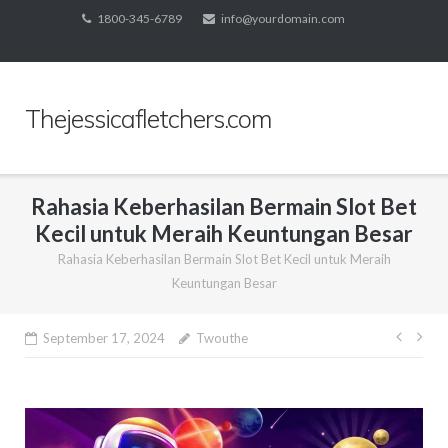
Skip
1800-345-6789
info@yourdomain.com
to
content
Thejessicafletchers.com
Rahasia Keberhasilan Bermain Slot Bet
Kecil untuk Meraih Keuntungan Besar
Rahasia Keberhasilan Bermain Slot Bet Kecil untuk Meraih
Keuntungan Besar
Post
September 17, 2024
Twouthe
navig