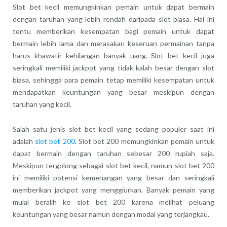
Slot bet kecil memungkinkan pemain untuk dapat bermain
dengan taruhan yang lebih rendah daripada slot biasa. Hal ini
tentu memberikan kesempatan bagi pemain untuk dapat
bermain lebih lama dan merasakan keseruan permainan tanpa
harus khawatir kehilangan banyak uang. Slot bet kecil juga
seringkali memiliki jackpot yang tidak kalah besar dengan slot
biasa, sehingga para pemain tetap memiliki kesempatan untuk
mendapatkan keuntungan yang besar meskipun dengan
taruhan yang kecil.
Salah satu jenis slot bet kecil yang sedang populer saat ini
adalah
slot bet 200
. Slot bet 200 memungkinkan pemain untuk
dapat bermain dengan taruhan sebesar 200 rupiah saja.
Meskipun tergolong sebagai slot bet kecil, namun slot bet 200
ini memiliki potensi kemenangan yang besar dan seringkali
memberikan jackpot yang menggiurkan. Banyak pemain yang
mulai beralih ke slot bet 200 karena melihat peluang
keuntungan yang besar namun dengan modal yang terjangkau.