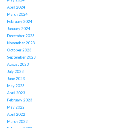
May 2024
April 2024
March 2024
February 2024
January 2024
December 2023
November 2023
October 2023
September 2023
August 2023
July 2023
June 2023
May 2023
April 2023
February 2023
May 2022
April 2022
March 2022