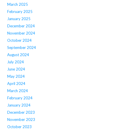
March 2025
February 2025
January 2025
December 2024
November 2024
October 2024
September 2024
August 2024
July 2024
June 2024
May 2024
April 2024
March 2024
February 2024
January 2024
December 2023
November 2023
October 2023