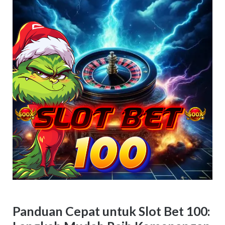
Panduan Cepat untuk Slot Bet 100: