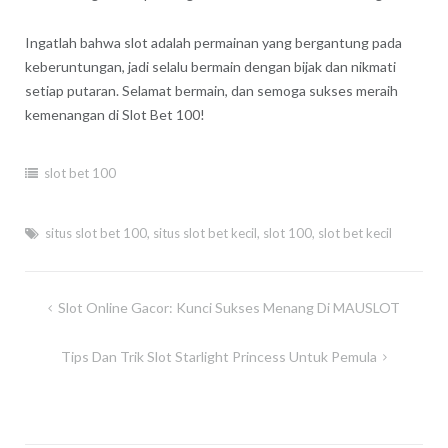
Ingatlah bahwa slot adalah permainan yang bergantung pada
keberuntungan, jadi selalu bermain dengan bijak dan nikmati
setiap putaran. Selamat bermain, dan semoga sukses meraih
kemenangan di Slot Bet 100!
slot bet 100
situs slot bet 100
,
situs slot bet kecil
,
slot 100
,
slot bet kecil
Post
Slot Online Gacor: Kunci Sukses Menang Di MAUSLOT
navigation
Tips Dan Trik Slot Starlight Princess Untuk Pemula