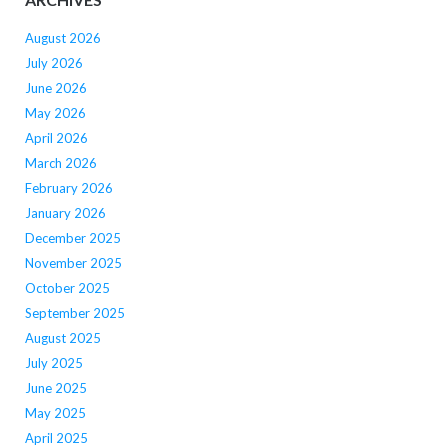
August 2026
July 2026
June 2026
May 2026
April 2026
March 2026
February 2026
January 2026
December 2025
November 2025
October 2025
September 2025
August 2025
July 2025
June 2025
May 2025
April 2025