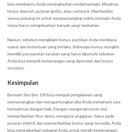
bisa membantu Anda meningkatkan modal bermain. Misalnya,
bonus deposit, putaran gratis, atau cashback. Manfaatkan
semua peluang ini untuk memperpanjang waktu bermain Anda
tanpa harus mengeluarkan banyak uang tambahan.
Namun, sebelum mengklaim bonus, pastikan Anda membaca
syarat dan ketentuan yang berlaku. Beberapa bonus mungkin
memiliki persyaratan taruhan yang harus dipenuhi sebelum
Anda bisa menarik kemenangan yang diperoleh dari bonus
tersebut.
Kesimpulan
Bermain Slot Bet 100 bisa menjadi pengalaman yang
menyenangkan dan menguntungkan jika Anda memahami cara
bermainnya dengan baik. Dengan mengenali mesin slot,
memanfaatkan fitur demo, mengatur anggaran, fokus pada
putaran efektif, dan memanfaatkan bonus yang tersedia, Anda
bisa meningkatkan peluang Anda untuk meraih kemenangan.