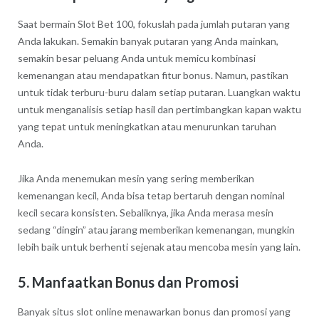
Saat bermain Slot Bet 100, fokuslah pada jumlah putaran yang
Anda lakukan. Semakin banyak putaran yang Anda mainkan,
semakin besar peluang Anda untuk memicu kombinasi
kemenangan atau mendapatkan fitur bonus. Namun, pastikan
untuk tidak terburu-buru dalam setiap putaran. Luangkan waktu
untuk menganalisis setiap hasil dan pertimbangkan kapan waktu
yang tepat untuk meningkatkan atau menurunkan taruhan
Anda.
Jika Anda menemukan mesin yang sering memberikan
kemenangan kecil, Anda bisa tetap bertaruh dengan nominal
kecil secara konsisten. Sebaliknya, jika Anda merasa mesin
sedang “dingin” atau jarang memberikan kemenangan, mungkin
lebih baik untuk berhenti sejenak atau mencoba mesin yang lain.
5. Manfaatkan Bonus dan Promosi
Banyak situs slot online menawarkan bonus dan promosi yang