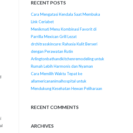
RECENT POSTS
Cara Mengatasi Kendala Saat Membuka
Link Ceriabet
Menikmati Menu Kombinasi Favorit di
Parrilla Mexican Grill Lezat
drchitrasskincure: Rahasia Kulit Berseri
dengan Perawatan Rutin
Arlingtonbathandkitchenremodeling untuk
Rumah Lebih Harmonis dan Nyaman
Cara Memilih Waktu Tepat ke
g
allamericananimalhospital untuk
Mendukung Kesehatan Hewan Peliharaan
RECENT COMMENTS
i
ARCHIVES
al