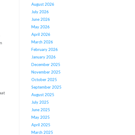
August 2026
July 2026
June 2026
May 2026
April 2026
u
March 2026
in
February 2026
January 2026
December 2025
November 2025
October 2025
September 2025
aat
August 2025
July 2025
June 2025
May 2025
April 2025
March 2025