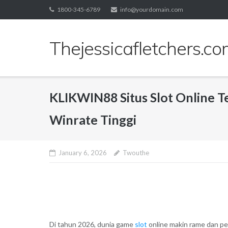
Skip
1800-345-6789
info@yourdomain.com
to
content
Thejessicafletchers.c
KLIKWIN88 Situs Slot Online 
Winrate Tinggi
January 6, 2026
Twouthe
Di tahun 2026, dunia game
slot
online makin rame dan pe