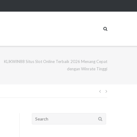
KLIKWIN88 Situs Slot Online Terbaik 2026 Menang Cepat
dengan Winrate Tinggi
Post
navigation
Search
for: