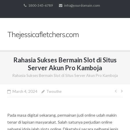
Skip
1800-345-6789
info@yourdomain.com
to
content
Thejessicafletchers.com
Rahasia Sukses Bermain Slot di Situs
Server Akun Pro Kamboja
Rahasia Sukses Bermain Slot di Situs Server Akun Pro Kamboja
Post
March 4, 2024
Twouthe
navig
Pada masa digital sekarang, permainan judi online udah makin
tenar di lapisan masyarakat. Salah satunya perjudian online
sebagai idola ialah slots online. Diketahui secara pelbagai jenis