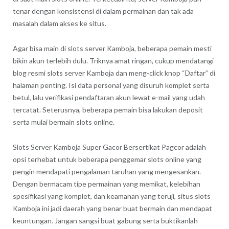
tenar dengan konsistensi di dalam permainan dan tak ada
masalah dalam akses ke situs.
Agar bisa main di slots server Kamboja, beberapa pemain mesti
bikin akun terlebih dulu. Triknya amat ringan, cukup mendatangi
blog resmi slots server Kamboja dan meng-click knop “Daftar” di
halaman penting. Isi data personal yang disuruh komplet serta
betul, lalu verifikasi pendaftaran akun lewat e-mail yang udah
tercatat. Seterusnya, beberapa pemain bisa lakukan deposit
serta mulai bermain slots online.
Slots Server Kamboja Super Gacor Bersertikat Pagcor adalah
opsi terhebat untuk beberapa penggemar slots online yang
pengin mendapati pengalaman taruhan yang mengesankan.
Dengan bermacam tipe permainan yang memikat, kelebihan
spesifikasi yang komplet, dan keamanan yang teruji, situs slots
Kamboja ini jadi daerah yang benar buat bermain dan mendapat
keuntungan. Jangan sangsi buat gabung serta buktikanlah