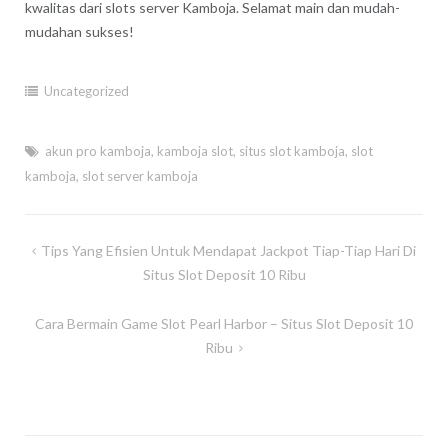
kwalitas dari slots server Kamboja. Selamat main dan mudah-
mudahan sukses!
Uncategorized
akun pro kamboja
,
kamboja slot
,
situs slot kamboja
,
slot
kamboja
,
slot server kamboja
Post
Tips Yang Efisien Untuk Mendapat Jackpot Tiap-Tiap Hari Di
navigation
Situs Slot Deposit 10 Ribu
Cara Bermain Game Slot Pearl Harbor – Situs Slot Deposit 10
Ribu