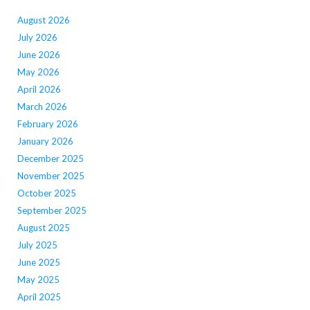
August 2026
July 2026
June 2026
May 2026
April 2026
March 2026
February 2026
January 2026
December 2025
November 2025
October 2025
September 2025
August 2025
July 2025
June 2025
May 2025
April 2025