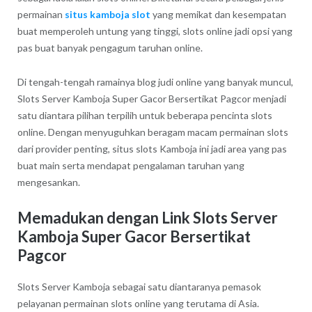
permainan
situs kamboja slot
yang memikat dan kesempatan
buat memperoleh untung yang tinggi, slots online jadi opsi yang
pas buat banyak pengagum taruhan online.
Di tengah-tengah ramainya blog judi online yang banyak muncul,
Slots Server Kamboja Super Gacor Bersertikat Pagcor menjadi
satu diantara pilihan terpilih untuk beberapa pencinta slots
online. Dengan menyuguhkan beragam macam permainan slots
dari provider penting, situs slots Kamboja ini jadi area yang pas
buat main serta mendapat pengalaman taruhan yang
mengesankan.
Memadukan dengan Link Slots Server
Kamboja Super Gacor Bersertikat
Pagcor
Slots Server Kamboja sebagai satu diantaranya pemasok
pelayanan permainan slots online yang terutama di Asia.