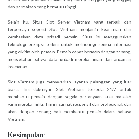
dan permainan yang bermutu tinggi.
Selain itu, Situs Slot Server Vietnam yang terbaik dan
terpercaya seperti Slot Vietnam menjamin keamanan dan
kerahasiaan data pribadi pemain. Situs ini menggunakan
teknologi enkripsi terkini untuk melindungi semua informasi
yang dikirim oleh pemain. Pemain dapat bermain dengan tenang,
mengetahui bahwa data pribadi mereka aman dari ancaman
keamanan.
Slot Vietnam juga menawarkan layanan pelanggan yang luar
biasa. Tim dukungan Slot Vietnam tersedia 24/7 untuk
membantu pemain dengan segala pertanyaan atau masalah
yang mereka miliki. Tim ini sangat responsif dan profesional, dan
akan dengan senang hati membantu pemain dalam bahasa
Vietnam.
Kesimpulan: