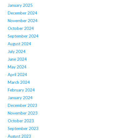
January 2025
December 2024
November 2024
October 2024
September 2024
August 2024
July 2024
June 2024
May 2024
April 2024
March 2024
February 2024
January 2024
December 2023
November 2023
October 2023
September 2023
August 2023