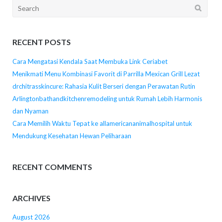
Search
for:
RECENT POSTS
Cara Mengatasi Kendala Saat Membuka Link Ceriabet
Menikmati Menu Kombinasi Favorit di Parrilla Mexican Grill Lezat
drchitrasskincure: Rahasia Kulit Berseri dengan Perawatan Rutin
Arlingtonbathandkitchenremodeling untuk Rumah Lebih Harmonis
dan Nyaman
Cara Memilih Waktu Tepat ke allamericananimalhospital untuk
Mendukung Kesehatan Hewan Peliharaan
RECENT COMMENTS
ARCHIVES
August 2026