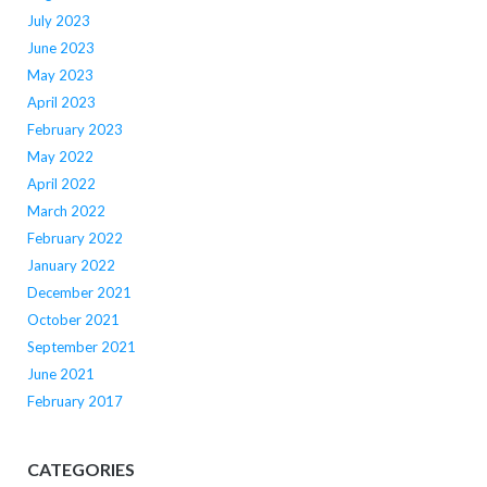
July 2023
June 2023
May 2023
April 2023
February 2023
May 2022
April 2022
March 2022
February 2022
January 2022
December 2021
October 2021
September 2021
June 2021
February 2017
CATEGORIES