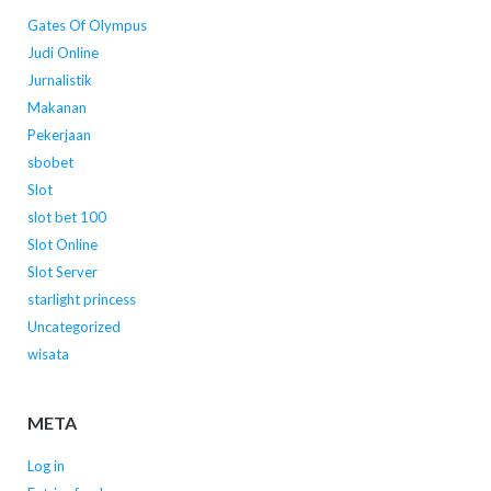
Gates Of Olympus
Judi Online
Jurnalistik
Makanan
Pekerjaan
sbobet
Slot
slot bet 100
Slot Online
Slot Server
starlight princess
Uncategorized
wisata
META
Log in