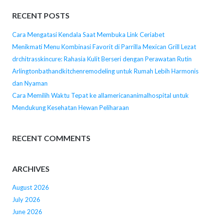
RECENT POSTS
Cara Mengatasi Kendala Saat Membuka Link Ceriabet
Menikmati Menu Kombinasi Favorit di Parrilla Mexican Grill Lezat
drchitrasskincure: Rahasia Kulit Berseri dengan Perawatan Rutin
Arlingtonbathandkitchenremodeling untuk Rumah Lebih Harmonis
dan Nyaman
Cara Memilih Waktu Tepat ke allamericananimalhospital untuk
Mendukung Kesehatan Hewan Peliharaan
RECENT COMMENTS
ARCHIVES
August 2026
July 2026
June 2026