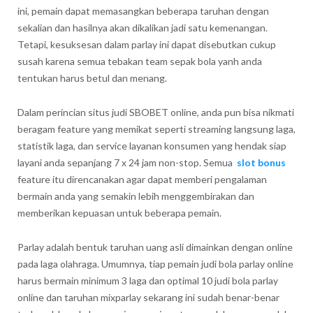
ini, pemain dapat memasangkan beberapa taruhan dengan
sekalian dan hasilnya akan dikalikan jadi satu kemenangan.
Tetapi, kesuksesan dalam parlay ini dapat disebutkan cukup
susah karena semua tebakan team sepak bola yanh anda
tentukan harus betul dan menang.
Dalam perincian situs judi SBOBET online, anda pun bisa nikmati
beragam feature yang memikat seperti streaming langsung laga,
statistik laga, dan service layanan konsumen yang hendak siap
layani anda sepanjang 7 x 24 jam non-stop. Semua
slot bonus
feature itu direncanakan agar dapat memberi pengalaman
bermain anda yang semakin lebih menggembirakan dan
memberikan kepuasan untuk beberapa pemain.
Parlay adalah bentuk taruhan uang asli dimainkan dengan online
pada laga olahraga. Umumnya, tiap pemain judi bola parlay online
harus bermain minimum 3 laga dan optimal 10 judi bola parlay
online dan taruhan mixparlay sekarang ini sudah benar-benar