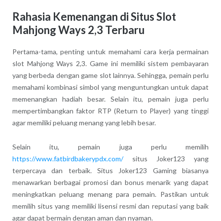
Rahasia Kemenangan di Situs Slot
Mahjong Ways 2,3 Terbaru
Pertama-tama, penting untuk memahami cara kerja permainan
slot Mahjong Ways 2,3. Game ini memiliki sistem pembayaran
yang berbeda dengan game slot lainnya. Sehingga, pemain perlu
memahami kombinasi simbol yang menguntungkan untuk dapat
memenangkan hadiah besar. Selain itu, pemain juga perlu
mempertimbangkan faktor RTP (Return to Player) yang tinggi
agar memiliki peluang menang yang lebih besar.
Selain itu, pemain juga perlu memilih
https://www.fatbirdbakerypdx.com/
situs Joker123 yang
terpercaya dan terbaik. Situs Joker123 Gaming biasanya
menawarkan berbagai promosi dan bonus menarik yang dapat
meningkatkan peluang menang para pemain. Pastikan untuk
memilih situs yang memiliki lisensi resmi dan reputasi yang baik
agar dapat bermain dengan aman dan nyaman.