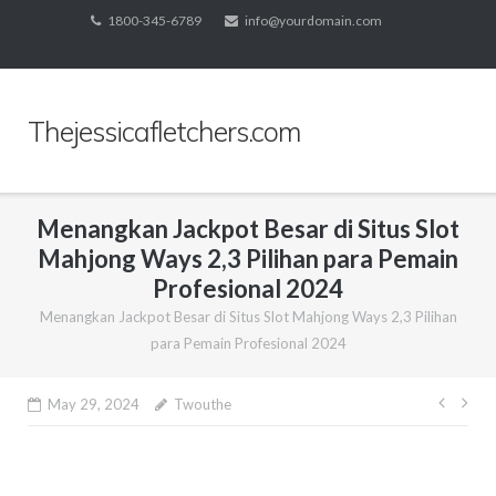
Skip
1800-345-6789
info@yourdomain.com
to
content
Thejessicafletchers.com
Menangkan Jackpot Besar di Situs Slot
Mahjong Ways 2,3 Pilihan para Pemain
Profesional 2024
Menangkan Jackpot Besar di Situs Slot Mahjong Ways 2,3 Pilihan
para Pemain Profesional 2024
Post
May 29, 2024
Twouthe
navig