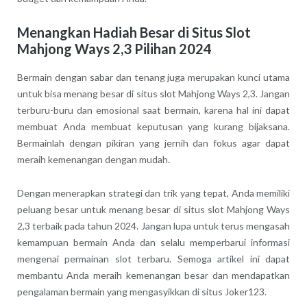
Menangkan Hadiah Besar di Situs Slot
Mahjong Ways 2,3 Pilihan 2024
Bermain dengan sabar dan tenang juga merupakan kunci utama
untuk bisa menang besar di situs slot Mahjong Ways 2,3. Jangan
terburu-buru dan emosional saat bermain, karena hal ini dapat
membuat Anda membuat keputusan yang kurang bijaksana.
Bermainlah dengan pikiran yang jernih dan fokus agar dapat
meraih kemenangan dengan mudah.
Dengan menerapkan strategi dan trik yang tepat, Anda memiliki
peluang besar untuk menang besar di situs slot Mahjong Ways
2,3 terbaik pada tahun 2024. Jangan lupa untuk terus mengasah
kemampuan bermain Anda dan selalu memperbarui informasi
mengenai permainan slot terbaru. Semoga artikel ini dapat
membantu Anda meraih kemenangan besar dan mendapatkan
pengalaman bermain yang mengasyikkan di situs Joker123.