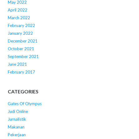
May 2022
April 2022
March 2022
February 2022
January 2022
December 2021
October 2021
September 2021
June 2021
February 2017
CATEGORIES
Gates Of Olympus
Judi Online
Jurnalistik
Makanan
Pekerjaan