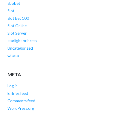
sbobet
Slot
slot bet 100
Slot Online
Slot Server
starlight princess
Uncategorized
wisata
META
Log in
Entries feed
Comments feed
WordPress.org