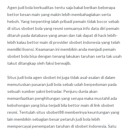
Agen judi bola berkualitas tentu saja bakal berikan beberapa
bettor kesan main yang makin lebih membahagiakan serta
heboh. Yang terpenting ialah pribadi pemain tidak bocor sebab
di situs sbobet bola yang resmi semuanya info data diri pemain
ditaruh pada database yang aman dan tak dapat di hack lebih-
lebih kalau bettor main di provider sbobet indonesia yang telah
memiliki lisensi. Keamanan ini membikin anda menjadi pemain
sbobet bola bisa dengan tenang lakukan taruhan serta tak usah
takut ditangkap oleh faksi berwajib.
Situs judi bola agen sbobet ini juga tidak asal-asalan di dalam
memutuskan pasaran judi bola sebab udah berpedoman pada
sebuah sumber yakni betradar. Penjuru dunia akan
memanfaatkan penghitungan yang serupa maka mustahil ada
kebohongan yang bisa terjadi bila bettor main di link sbobet
resmi. Tentulah situs sbobet88 memberinya keuntungan yang
lain membikin sebagian besar petaruh judi bola lebih
mempercayai penempatan taruhan di sbobet indonesia. Satu