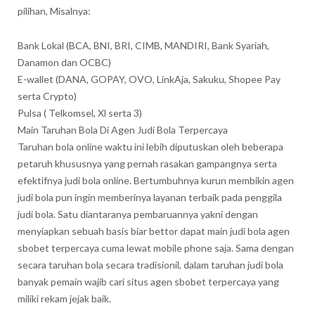
pilihan, Misalnya:
Bank Lokal (BCA, BNI, BRI, CIMB, MANDIRI, Bank Syariah,
Danamon dan OCBC)
E-wallet (DANA, GOPAY, OVO, LinkAja, Sakuku, Shopee Pay
serta Crypto)
Pulsa ( Telkomsel, Xl serta 3)
Main Taruhan Bola Di Agen Judi Bola Terpercaya
Taruhan bola online waktu ini lebih diputuskan oleh beberapa
petaruh khususnya yang pernah rasakan gampangnya serta
efektifnya judi bola online. Bertumbuhnya kurun membikin agen
judi bola pun ingin memberinya layanan terbaik pada penggila
judi bola. Satu diantaranya pembaruannya yakni dengan
menyiapkan sebuah basis biar bettor dapat main judi bola agen
sbobet terpercaya cuma lewat mobile phone saja. Sama dengan
secara taruhan bola secara tradisionil, dalam taruhan judi bola
banyak pemain wajib cari situs agen sbobet terpercaya yang
miliki rekam jejak baik.