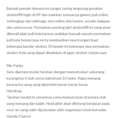
Banyak pemain dewasa ini sangat sering langsung gunakan
sbobet88 login di HP dan mainkan semuanya games judi online
terlengkap dari olahraga, slot online, live kasino, arcade, balapan
dan seterusnya. Permainan penting dari sbobet88 ini yang amat
dikenali ialah judi bola karena sediakan banyak macam permainan
judi bola terpercaya serta memberikan keuntungan buat
beberapa bandar sbobet. Di bawah ini beberapa tipe permainan
sbobet bola yang dapat dimainkan di agen sbobet terpercaya:
Mix Parlay
Satu diantara model taruhan dengan memutuskan sekurang-
kurangnya 3 club serta maksimum 10 team. Kalau menang
karena itu uang yang diperoleh benar-benar besar.
Handicap
Taruhan model ini umumnya cuma memutuskan di antara club
yang menang dan kalah. Hasil akhir akan dihitung berdasar pada
voor-an yang udah diputuskan oleh organisasi resmi betradar.
Ganda Chance