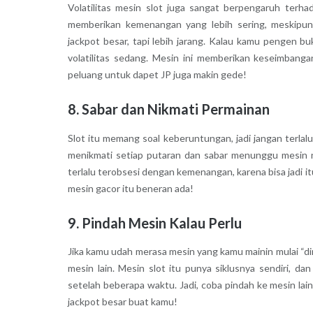
Volatilitas mesin slot juga sangat berpengaruh terh
memberikan kemenangan yang lebih sering, meskipun 
jackpot besar, tapi lebih jarang. Kalau kamu pengen bu
volatilitas sedang. Mesin ini memberikan keseimban
peluang untuk dapet JP juga makin gede!
8. Sabar dan Nikmati Permainan
Slot itu memang soal keberuntungan, jadi jangan terl
menikmati setiap putaran dan sabar menunggu mesin ng
terlalu terobsesi dengan kemenangan, karena bisa jadi i
mesin gacor itu beneran ada!
9. Pindah Mesin Kalau Perlu
Jika kamu udah merasa mesin yang kamu mainin mulai “di
mesin lain. Mesin slot itu punya siklusnya sendiri, 
setelah beberapa waktu. Jadi, coba pindah ke mesin lain
jackpot besar buat kamu!