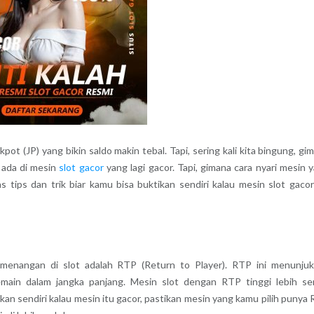
kpot (JP) yang bikin saldo makin tebal. Tapi, sering kali kita bingung, gi
 ada di mesin
slot gacor
yang lagi gacor. Tapi, gimana cara nyari mesin 
has tips dan trik biar kamu bisa buktikan sendiri kalau mesin slot gacor
emenangan di slot adalah RTP (Return to Player). RTP ini menunju
main dalam jangka panjang. Mesin slot dengan RTP tinggi lebih se
n sendiri kalau mesin itu gacor, pastikan mesin yang kamu pilih punya