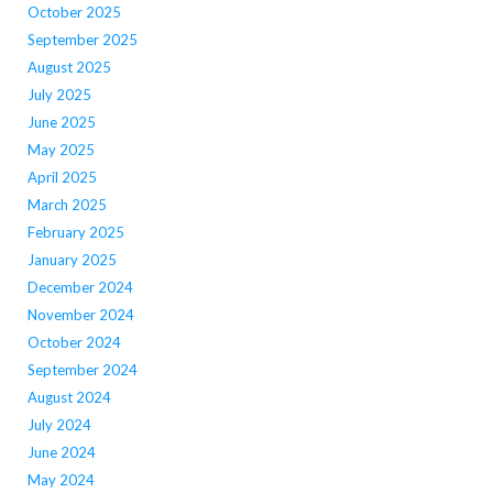
October 2025
September 2025
August 2025
July 2025
June 2025
May 2025
April 2025
March 2025
February 2025
January 2025
December 2024
November 2024
October 2024
September 2024
August 2024
July 2024
June 2024
May 2024