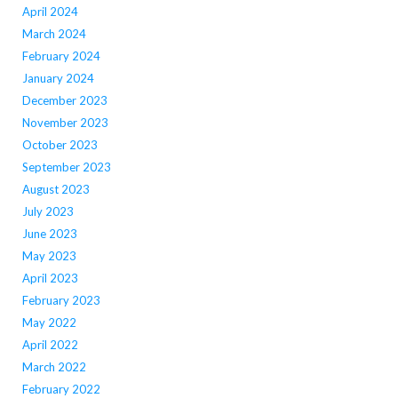
April 2024
March 2024
February 2024
January 2024
December 2023
November 2023
October 2023
September 2023
August 2023
July 2023
June 2023
May 2023
April 2023
February 2023
May 2022
April 2022
March 2022
February 2022