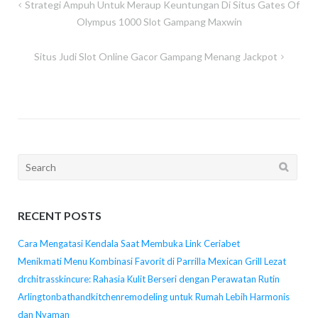
Post
Strategi Ampuh Untuk Meraup Keuntungan Di Situs Gates Of
navigation
Olympus 1000 Slot Gampang Maxwin
Situs Judi Slot Online Gacor Gampang Menang Jackpot
Search
for:
RECENT POSTS
Cara Mengatasi Kendala Saat Membuka Link Ceriabet
Menikmati Menu Kombinasi Favorit di Parrilla Mexican Grill Lezat
drchitrasskincure: Rahasia Kulit Berseri dengan Perawatan Rutin
Arlingtonbathandkitchenremodeling untuk Rumah Lebih Harmonis
dan Nyaman