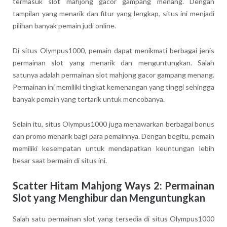
termasuk slot mahjong gacor gampang menang. Dengan
tampilan yang menarik dan fitur yang lengkap, situs ini menjadi
pilihan banyak pemain judi online.
Di situs Olympus1000, pemain dapat menikmati berbagai jenis
permainan slot yang menarik dan menguntungkan. Salah
satunya adalah permainan slot mahjong gacor gampang menang.
Permainan ini memiliki tingkat kemenangan yang tinggi sehingga
banyak pemain yang tertarik untuk mencobanya.
Selain itu, situs Olympus1000 juga menawarkan berbagai bonus
dan promo menarik bagi para pemainnya. Dengan begitu, pemain
memiliki kesempatan untuk mendapatkan keuntungan lebih
besar saat bermain di situs ini.
Scatter Hitam Mahjong Ways 2: Permainan
Slot yang Menghibur dan Menguntungkan
Salah satu permainan slot yang tersedia di situs Olympus1000