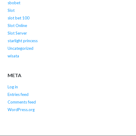
sbobet
Slot
slot bet 100
Slot Online
Slot Server
starlight princess
Uncategorized
wisata
META
Log in
Entries feed
Comments feed
WordPress.org