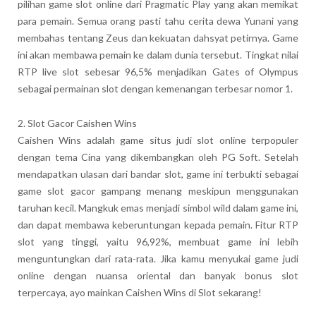
pilihan game slot online dari Pragmatic Play yang akan memikat
para pemain. Semua orang pasti tahu cerita dewa Yunani yang
membahas tentang Zeus dan kekuatan dahsyat petirnya. Game
ini akan membawa pemain ke dalam dunia tersebut. Tingkat nilai
RTP live slot sebesar 96,5% menjadikan Gates of Olympus
sebagai permainan slot dengan kemenangan terbesar nomor 1.
2. Slot Gacor Caishen Wins
Caishen Wins adalah game situs judi slot online terpopuler
dengan tema Cina yang dikembangkan oleh PG Soft. Setelah
mendapatkan ulasan dari bandar slot, game ini terbukti sebagai
game slot gacor gampang menang meskipun menggunakan
taruhan kecil. Mangkuk emas menjadi simbol wild dalam game ini,
dan dapat membawa keberuntungan kepada pemain. Fitur RTP
slot yang tinggi, yaitu 96,92%, membuat game ini lebih
menguntungkan dari rata-rata. Jika kamu menyukai game judi
online dengan nuansa oriental dan banyak bonus slot
terpercaya, ayo mainkan Caishen Wins di Slot sekarang!