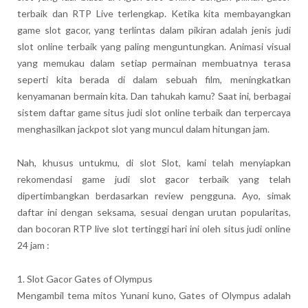
terbaik dan RTP Live terlengkap. Ketika kita membayangkan
game slot gacor, yang terlintas dalam pikiran adalah jenis judi
slot online terbaik yang paling menguntungkan. Animasi visual
yang memukau dalam setiap permainan membuatnya terasa
seperti kita berada di dalam sebuah film, meningkatkan
kenyamanan bermain kita. Dan tahukah kamu? Saat ini, berbagai
sistem daftar game situs judi slot online terbaik dan terpercaya
menghasilkan jackpot slot yang muncul dalam hitungan jam.
Nah, khusus untukmu, di slot Slot, kami telah menyiapkan
rekomendasi game judi slot gacor terbaik yang telah
dipertimbangkan berdasarkan review pengguna. Ayo, simak
daftar ini dengan seksama, sesuai dengan urutan popularitas,
dan bocoran RTP live slot tertinggi hari ini oleh situs judi online
24 jam :
1. Slot Gacor Gates of Olympus
Mengambil tema mitos Yunani kuno, Gates of Olympus adalah