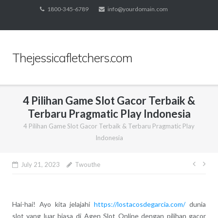
Skip
1800-345-6789
info@yourdomain.com
to
content
Thejessicafletchers.com
4 Pilihan Game Slot Gacor Terbaik &
Terbaru Pragmatic Play Indonesia
4 Pilihan Game Slot Gacor Terbaik & Terbaru Pragmatic Play
Indonesia
Post
July 21, 2023
Twouthe
navig
Hai-hai! Ayo kita jelajahi
https://lostacosdegarcia.com/
dunia
slot yang luar biasa di Agen Slot Online dengan pilihan gacor