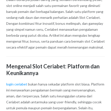
slot online menjadi salah satu permainan favorit yang diminati
banyak pemain dari berbagai kalangan. Salah satu platform yang
sedang naik daun dan menarik perhatian adalah Slot Ceriabet.
Dengan kombinasi fitur inovatif, bonus melimpah, dan gameplay
yang simpel namun seru, Ceriabet menawarkan pengalaman
berbeda yang patut dicoba. Artikel ini akan mengulas lengkap
mengenai fitur, bonus, serta panduan cara bermain slot Ceriabet
secara efektif agar pemain dapat meraih kemenangan maksimal.
Mengenal Slot Ceriabet: Platform dan
Keunikannya
login ceriabet
bukan hanya sekadar platform slot biasa. Platform
ini menawarkan pengalaman bermain yang menyenangkan,
aman, dan terpercaya. Salah satu keunggulan utama dari
Ceriabet adalah antarmuka yang user-friendly, sehingga cocok
untuk pemula maupun pemain berpengalaman. Selain itu,