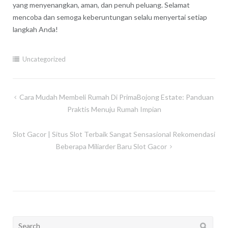
yang menyenangkan, aman, dan penuh peluang. Selamat
mencoba dan semoga keberuntungan selalu menyertai setiap
langkah Anda!
Uncategorized
Post
Cara Mudah Membeli Rumah Di PrimaBojong Estate: Panduan
navigation
Praktis Menuju Rumah Impian
Slot Gacor | Situs Slot Terbaik Sangat Sensasional Rekomendasi
Beberapa Miliarder Baru Slot Gacor
Search