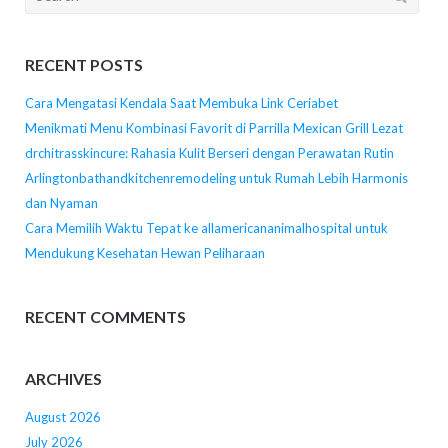
for:
RECENT POSTS
Cara Mengatasi Kendala Saat Membuka Link Ceriabet
Menikmati Menu Kombinasi Favorit di Parrilla Mexican Grill Lezat
drchitrasskincure: Rahasia Kulit Berseri dengan Perawatan Rutin
Arlingtonbathandkitchenremodeling untuk Rumah Lebih Harmonis
dan Nyaman
Cara Memilih Waktu Tepat ke allamericananimalhospital untuk
Mendukung Kesehatan Hewan Peliharaan
RECENT COMMENTS
ARCHIVES
August 2026
July 2026