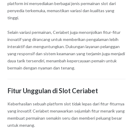
platform ini menyediakan berbagai jenis permainan slot dari
penyedia terkemuka, memastikan variasi dan kualitas yang
tinggi.
Selain variasi permainan, Ceriabet juga menonjolkan fitur-fitur
inovatif yang dirancang untuk memberikan pengalaman lebih
interaktif dan menguntungkan. Dukungan layanan pelanggan
yang responsif dan sistem keamanan yang terjamin juga menjadi
daya tarik tersendiri, menambah kepercayaan pemain untuk
bermain dengan nyaman dan tenang.
Fitur Unggulan di Slot Ceriabet
Keberhasilan sebuah platform slot tidak lepas dari fitur-fiturnya
yang inovatif. Ceriabet menawarkan sejumlah fitur menarik yang
membuat permainan semakin seru dan memberi peluang besar
untuk menang.