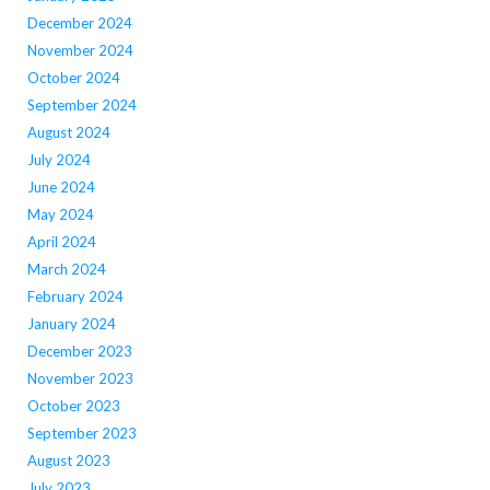
December 2024
November 2024
October 2024
September 2024
August 2024
July 2024
June 2024
May 2024
April 2024
March 2024
February 2024
January 2024
December 2023
November 2023
October 2023
September 2023
August 2023
July 2023