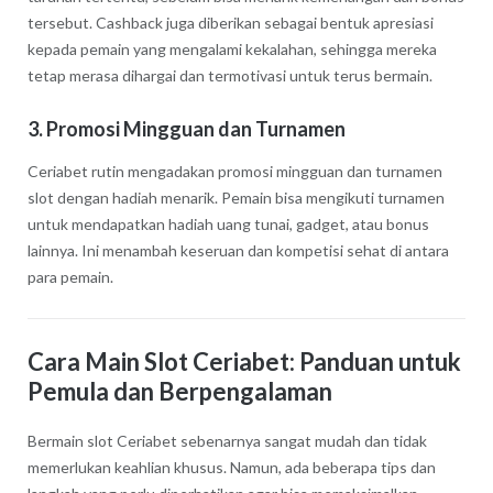
tersebut. Cashback juga diberikan sebagai bentuk apresiasi
kepada pemain yang mengalami kekalahan, sehingga mereka
tetap merasa dihargai dan termotivasi untuk terus bermain.
3. Promosi Mingguan dan Turnamen
Ceriabet rutin mengadakan promosi mingguan dan turnamen
slot dengan hadiah menarik. Pemain bisa mengikuti turnamen
untuk mendapatkan hadiah uang tunai, gadget, atau bonus
lainnya. Ini menambah keseruan dan kompetisi sehat di antara
para pemain.
Cara Main Slot Ceriabet: Panduan untuk
Pemula dan Berpengalaman
Bermain slot Ceriabet sebenarnya sangat mudah dan tidak
memerlukan keahlian khusus. Namun, ada beberapa tips dan