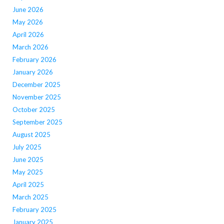
June 2026
May 2026
April 2026
March 2026
February 2026
January 2026
December 2025
November 2025
October 2025
September 2025
August 2025
July 2025
June 2025
May 2025
April 2025
March 2025
February 2025
January 2025