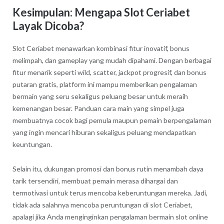
Kesimpulan: Mengapa Slot Ceriabet
Layak Dicoba?
Slot Ceriabet menawarkan kombinasi fitur inovatif, bonus
melimpah, dan gameplay yang mudah dipahami. Dengan berbagai
fitur menarik seperti wild, scatter, jackpot progresif, dan bonus
putaran gratis, platform ini mampu memberikan pengalaman
bermain yang seru sekaligus peluang besar untuk meraih
kemenangan besar. Panduan cara main yang simpel juga
membuatnya cocok bagi pemula maupun pemain berpengalaman
yang ingin mencari hiburan sekaligus peluang mendapatkan
keuntungan.
Selain itu, dukungan promosi dan bonus rutin menambah daya
tarik tersendiri, membuat pemain merasa dihargai dan
termotivasi untuk terus mencoba keberuntungan mereka. Jadi,
tidak ada salahnya mencoba peruntungan di slot Ceriabet,
apalagi jika Anda menginginkan pengalaman bermain slot online