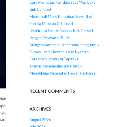
Cara Mengatasi Kendala Saat Membuka
Link Ceriabet
Menikmati Menu Kombinasi Favorit di
Parrilla Mexican Grill Lezat
drchitrasskincure: Rahasia Kulit Berseri
dengan Perawatan Rutin
Arlingtonbathandkitchenremodeling untuk
Rumah Lebih Harmonis dan Nyaman
Cara Memilih Waktu Tepat ke
allamericananimalhospital untuk
Mendukung Kesehatan Hewan Peliharaan
RECENT COMMENTS
udah
mpai
ARCHIVES
nya,
man.
August 2026
July 2026