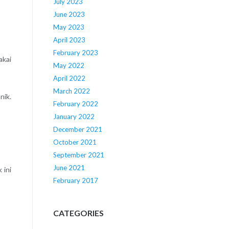
July 2023
June 2023
May 2023
April 2023
February 2023
akai
May 2022
April 2022
March 2022
nik.
February 2022
January 2022
December 2021
October 2021
September 2021
June 2021
 ini
February 2017
CATEGORIES