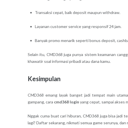
Transaksi cepat, baik deposit maupun withdraw.
Layanan customer service yang responsif 24 jam.
Banyak promo menarik seperti bonus deposit, cashbac
Selain itu, CMD368 juga punya sistem keamanan cangg
khawatir soal informasi pribadi atau dana kamu.
Kesimpulan
CMD368 emang layak banget jadi tempat main utama 
gampang, cara
cmd368 login
yang cepat, sampai akses 
Nggak cuma buat cari hiburan, CMD368 juga bisa jadi te
lagi? Daftar sekarang, nikmati semua game serunya, dan 