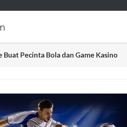
om
 Buat Pecinta Bola dan Game Kasino