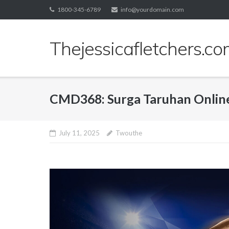
Skip
1800-345-6789
info@yourdomain.com
to
content
Thejessicafletchers.c
CMD368: Surga Taruhan Online
July 11, 2025
Twouthe