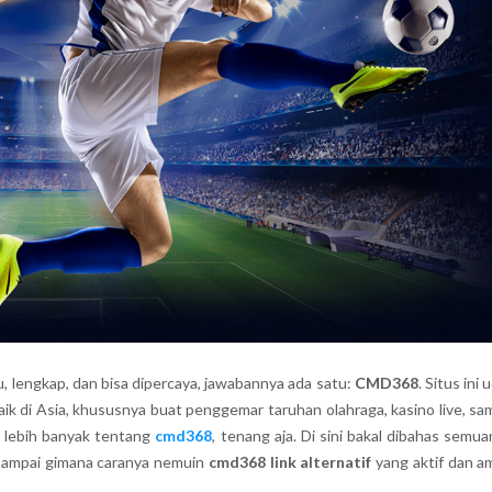
u, lengkap, dan bisa dipercaya, jawabannya ada satu:
CMD368
. Situs ini 
baik di Asia, khususnya buat penggemar taruhan olahraga, kasino live, sa
u lebih banyak tentang
cmd368
, tenang aja. Di sini bakal dibahas semua
 sampai gimana caranya nemuin
cmd368 link alternatif
yang aktif dan a