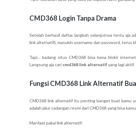
CMD368 Login Tanpa Drama
Setelah berhasil daftar, langkah selanjutnya tentu aja a
link alternatif), masukin username dan password, terus kl
Tapi… kadang situs CMD368 bisa kena blokir internet 
Langsung aja cari
cmd368 link alternatif
yang lagi aktif.
Fungsi CMD368 Link Alternatif Bu
CMD368 link alternatif itu penting banget buat kamu yan
adalah jalur cadangan resmi dari CMD368 yang bisa kamu 
Manfaat pakai link alternatif: