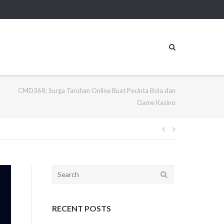
CMD368: Surga Taruhan Online Buat Pecinta Bola dan
Game Kasino
Post
navigation
Search
for:
RECENT POSTS