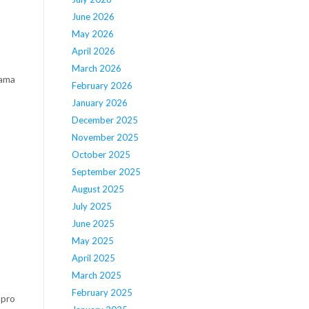
June 2026
May 2026
April 2026
March 2026
sama
February 2026
January 2026
December 2025
November 2025
October 2025
September 2025
August 2025
July 2025
June 2025
May 2025
April 2025
March 2025
February 2025
 pro