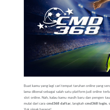
Buat kamu yang lagi cari tempat taruhan online yang ser
lama dikenal sebagai salah satu platform judi online ter
slot online. Nah, kalau kamu masih baru dan pengen ta
mulai dari cara
cmd368 daftar
, langkah
cmd368 login
,
Yuk simak bareng!