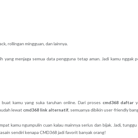
k, rollingan mingguan, dan lainnya.
ih yang menjaga semua data pengguna tetap aman. Jadi kamu nggak p
buat kamu yang suka taruhan online. Dari proses
cmd368 daftar
y
mudah lewat
cmd368 link alternatif
, semuanya dibikin user-friendly ban
mpat kamu ngumpulin cuan kalau mainnya serius dan bijak. Jadi, tunggu
rasain sendiri kenapa CMD368 jadi favorit banyak orang!