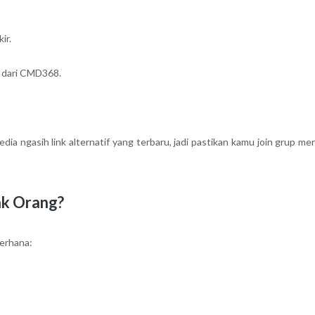
ir.
i dari CMD368.
dia ngasih link alternatif yang terbaru, jadi pastikan kamu join grup me
ak Orang?
erhana: