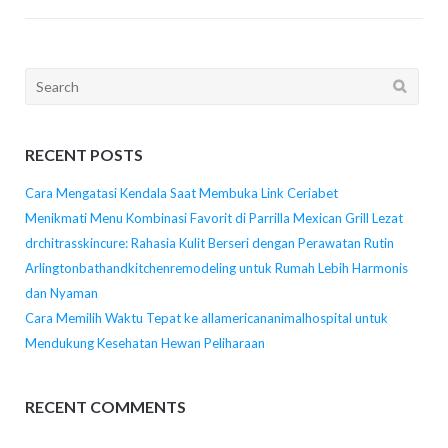
Search
for:
RECENT POSTS
Cara Mengatasi Kendala Saat Membuka Link Ceriabet
Menikmati Menu Kombinasi Favorit di Parrilla Mexican Grill Lezat
drchitrasskincure: Rahasia Kulit Berseri dengan Perawatan Rutin
Arlingtonbathandkitchenremodeling untuk Rumah Lebih Harmonis
dan Nyaman
Cara Memilih Waktu Tepat ke allamericananimalhospital untuk
Mendukung Kesehatan Hewan Peliharaan
RECENT COMMENTS