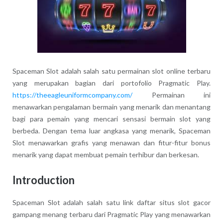
Spaceman Slot adalah salah satu permainan slot online terbaru
yang merupakan bagian dari portofolio Pragmatic Play.
https://theeagleuniformcompany.com/
Permainan ini
menawarkan pengalaman bermain yang menarik dan menantang
bagi para pemain yang mencari sensasi bermain slot yang
berbeda. Dengan tema luar angkasa yang menarik, Spaceman
Slot menawarkan grafis yang menawan dan fitur-fitur bonus
menarik yang dapat membuat pemain terhibur dan berkesan.
Introduction
Spaceman Slot adalah salah satu link daftar situs slot gacor
gampang menang terbaru dari Pragmatic Play yang menawarkan