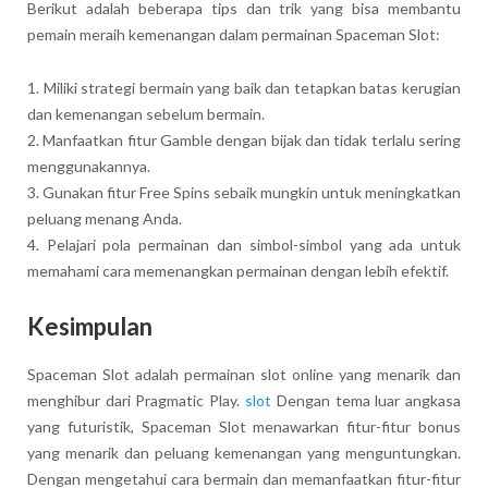
Berikut adalah beberapa tips dan trik yang bisa membantu
pemain meraih kemenangan dalam permainan Spaceman Slot:
1. Miliki strategi bermain yang baik dan tetapkan batas kerugian
dan kemenangan sebelum bermain.
2. Manfaatkan fitur Gamble dengan bijak dan tidak terlalu sering
menggunakannya.
3. Gunakan fitur Free Spins sebaik mungkin untuk meningkatkan
peluang menang Anda.
4. Pelajari pola permainan dan simbol-simbol yang ada untuk
memahami cara memenangkan permainan dengan lebih efektif.
Kesimpulan
Spaceman Slot adalah permainan slot online yang menarik dan
menghibur dari Pragmatic Play.
slot
Dengan tema luar angkasa
yang futuristik, Spaceman Slot menawarkan fitur-fitur bonus
yang menarik dan peluang kemenangan yang menguntungkan.
Dengan mengetahui cara bermain dan memanfaatkan fitur-fitur