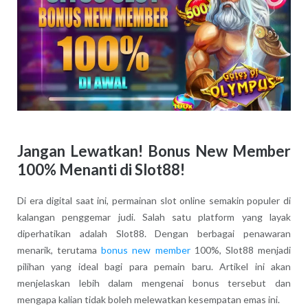
Jangan Lewatkan! Bonus New Member
100% Menanti di Slot88!
Di era digital saat ini, permainan slot online semakin populer di
kalangan penggemar judi. Salah satu platform yang layak
diperhatikan adalah Slot88. Dengan berbagai penawaran
menarik, terutama
bonus new member
100%, Slot88 menjadi
pilihan yang ideal bagi para pemain baru. Artikel ini akan
menjelaskan lebih dalam mengenai bonus tersebut dan
mengapa kalian tidak boleh melewatkan kesempatan emas ini.