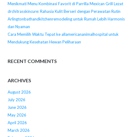
Menikmati Menu Kombinasi Favorit di Parrilla Mexican Grill Lezat
drchitrasskincure: Rahasia Kulit Berseri dengan Perawatan Rutin
Arlingtonbathandkitchenremodeling untuk Rumah Lebih Harmonis
dan Nyaman
Cara Memilih Waktu Tepat ke allamericananimalhospital untuk
Mendukung Kesehatan Hewan Peliharaan
RECENT COMMENTS
ARCHIVES
August 2026
July 2026
June 2026
May 2026
April 2026
March 2026