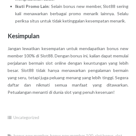
Ikuti Promo Lain
: Selain bonus new member, Slot88 sering
kali menawarkan berbagai promo menarik lainnya. Selalu
periksa situs untuk tidak ketinggalan kesempatan menarik.
Kesimpulan
Jangan lewatkan kesempatan untuk mendapatkan bonus new
member 100% di Slot88. Dengan bonus ini, kalian dapat memulai
perjalanan bermain slot online dengan keuntungan yang lebih
besar. Slot88 tidak hanya menawarkan pengalaman bermain
yang seru, tetapi juga peluang menang yang lebih tinggi. Segera
daftar dan nikmati semua manfaat yang ditawarkan.
Petualangan menanti di dunia slot yang penuh keseruan!
Uncategorized
bonus new member
,
bonus new member 100
,
slot bonus
,
slot