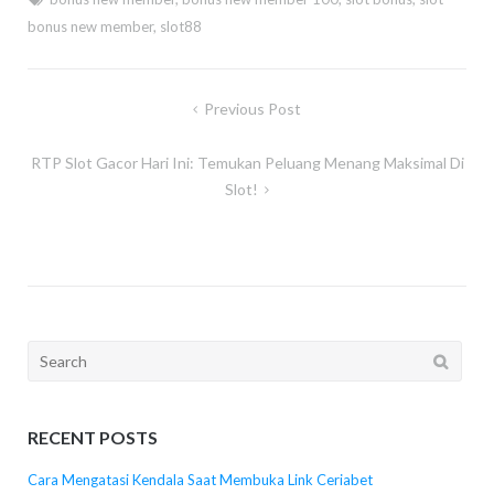
bonus new member
,
slot88
Post
Previous Post
navigation
RTP Slot Gacor Hari Ini: Temukan Peluang Menang Maksimal Di
Slot!
Search
for:
RECENT POSTS
Cara Mengatasi Kendala Saat Membuka Link Ceriabet