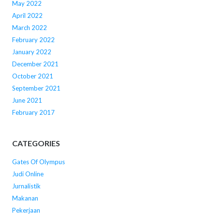
May 2022
April 2022
March 2022
February 2022
January 2022
December 2021
October 2021
September 2021
June 2021
February 2017
CATEGORIES
Gates Of Olympus
Judi Online
Jurnalistik
Makanan
Pekerjaan