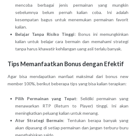
mencoba berbagai jenis permainan yang mungkin
sebelumnya belum pernah kalian coba. Ini adalah
kesempatan bagus untuk menemukan permainan favorit
kalian.
Belajar Tanpa Risiko Tinggi
: Bonus ini memungkinkan
kalian untuk belajar cara bermain dan memahami strategi
tanpa harus khawatir kehilangan uang asli terlalu banyak.
Tips Memanfaatkan Bonus dengan Efektif
Agar bisa mendapatkan manfaat maksimal dari bonus new
member 100%, berikut beberapa tips yang bisa kalian terapkan:
Pilih Permainan yang Tepat
: Selidiki permainan yang
menawarkan RTP (Return to Player) tinggi. Ini akan
meningkatkan peluang kalian untuk menang.
Atur Strategi Bermain
: Tentukan berapa banyak yang
akan dipasang di setiap permainan dan jangan terburu-buru
menghabiskan saldo.