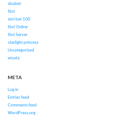
sbobet
Slot
slot bet 100
Slot Online
Slot Server
starlight princess
Uncategorized
wisata
META
Log in
Entries feed
Comments feed
WordPress.org