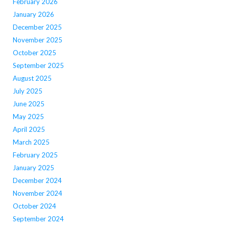
February 2026
January 2026
December 2025
November 2025
October 2025
September 2025
August 2025
July 2025
June 2025
May 2025
April 2025
March 2025
February 2025
January 2025
December 2024
November 2024
October 2024
September 2024