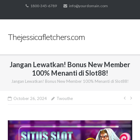
Skip
1800-345-6789
info@yourdomain.com
to
content
Thejessicafletchers.com
Jangan Lewatkan! Bonus New Member
100% Menanti di Slot88!
Jangan Lewatkan! Bonus New Member 100% Menanti di Slot88!
Post
October 26, 2024
Twouthe
navig