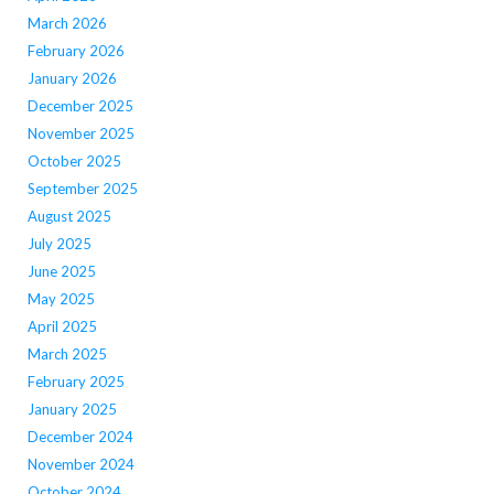
March 2026
February 2026
January 2026
December 2025
November 2025
October 2025
September 2025
August 2025
July 2025
June 2025
May 2025
April 2025
March 2025
February 2025
January 2025
December 2024
November 2024
October 2024