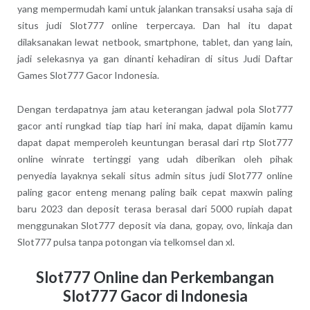
yang mempermudah kami untuk jalankan transaksi usaha saja di
situs judi Slot777 online terpercaya. Dan hal itu dapat
dilaksanakan lewat netbook, smartphone, tablet, dan yang lain,
jadi selekasnya ya gan dinanti kehadiran di situs Judi Daftar
Games Slot777 Gacor Indonesia.
Dengan terdapatnya jam atau keterangan jadwal pola Slot777
gacor anti rungkad tiap tiap hari ini maka, dapat dijamin kamu
dapat dapat memperoleh keuntungan berasal dari rtp Slot777
online winrate tertinggi yang udah diberikan oleh pihak
penyedia layaknya sekali situs admin situs judi Slot777 online
paling gacor enteng menang paling baik cepat maxwin paling
baru 2023 dan deposit terasa berasal dari 5000 rupiah dapat
menggunakan Slot777 deposit via dana, gopay, ovo, linkaja dan
Slot777 pulsa tanpa potongan via telkomsel dan xl.
Slot777 Online dan Perkembangan
Slot777 Gacor di Indonesia