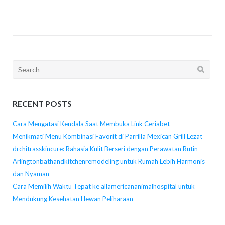
Search
for:
RECENT POSTS
Cara Mengatasi Kendala Saat Membuka Link Ceriabet
Menikmati Menu Kombinasi Favorit di Parrilla Mexican Grill Lezat
drchitrasskincure: Rahasia Kulit Berseri dengan Perawatan Rutin
Arlingtonbathandkitchenremodeling untuk Rumah Lebih Harmonis
dan Nyaman
Cara Memilih Waktu Tepat ke allamericananimalhospital untuk
Mendukung Kesehatan Hewan Peliharaan