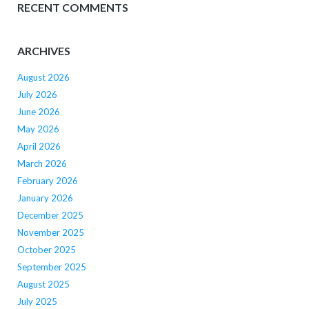
RECENT COMMENTS
ARCHIVES
August 2026
July 2026
June 2026
May 2026
April 2026
March 2026
February 2026
January 2026
December 2025
November 2025
October 2025
September 2025
August 2025
July 2025