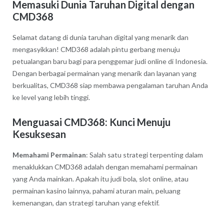
Memasuki Dunia Taruhan Digital dengan
CMD368
Selamat datang di dunia taruhan digital yang menarik dan
mengasyikkan! CMD368 adalah pintu gerbang menuju
petualangan baru bagi para penggemar judi online di Indonesia.
Dengan berbagai permainan yang menarik dan layanan yang
berkualitas, CMD368 siap membawa pengalaman taruhan Anda
ke level yang lebih tinggi.
Menguasai CMD368: Kunci Menuju
Kesuksesan
Memahami Permainan
: Salah satu strategi terpenting dalam
menaklukkan CMD368 adalah dengan memahami permainan
yang Anda mainkan. Apakah itu judi bola, slot online, atau
permainan kasino lainnya, pahami aturan main, peluang
kemenangan, dan strategi taruhan yang efektif.