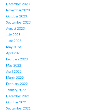
December 2023
November 2023
October 2023
September 2023
August 2023
July 2023
June 2023
May 2023
April 2023
February 2023
May 2022
April 2022
March 2022
February 2022
January 2022
December 2021
October 2021
September 2021