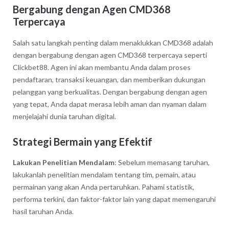
Bergabung dengan Agen CMD368
Terpercaya
Salah satu langkah penting dalam menaklukkan CMD368 adalah
dengan bergabung dengan agen CMD368 terpercaya seperti
Clickbet88. Agen ini akan membantu Anda dalam proses
pendaftaran, transaksi keuangan, dan memberikan dukungan
pelanggan yang berkualitas. Dengan bergabung dengan agen
yang tepat, Anda dapat merasa lebih aman dan nyaman dalam
menjelajahi dunia taruhan digital.
Strategi Bermain yang Efektif
Lakukan Penelitian Mendalam
: Sebelum memasang taruhan,
lakukanlah penelitian mendalam tentang tim, pemain, atau
permainan yang akan Anda pertaruhkan. Pahami statistik,
performa terkini, dan faktor-faktor lain yang dapat memengaruhi
hasil taruhan Anda.