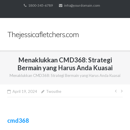
Skip
1800-345-6789
info@yourdomain.com
to
content
Thejessicafletchers.com
Menaklukkan CMD368: Strategi
Bermain yang Harus Anda Kuasai
Menaklukkan CMD368: Strategi Bermain yang Harus Anda Kuasai
Post
April 19, 2024
Twouthe
navig
cmd368