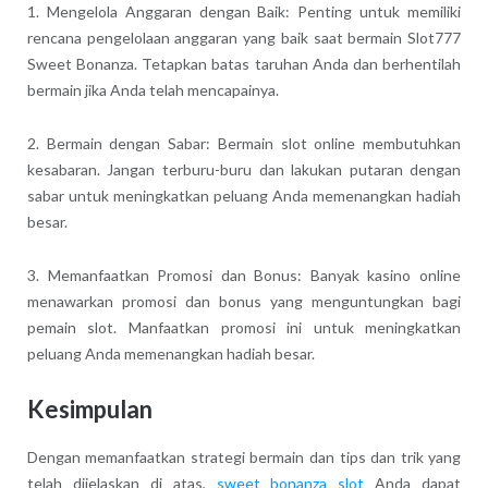
1. Mengelola Anggaran dengan Baik: Penting untuk memiliki
rencana pengelolaan anggaran yang baik saat bermain Slot777
Sweet Bonanza. Tetapkan batas taruhan Anda dan berhentilah
bermain jika Anda telah mencapainya.
2. Bermain dengan Sabar: Bermain slot online membutuhkan
kesabaran. Jangan terburu-buru dan lakukan putaran dengan
sabar untuk meningkatkan peluang Anda memenangkan hadiah
besar.
3. Memanfaatkan Promosi dan Bonus: Banyak kasino online
menawarkan promosi dan bonus yang menguntungkan bagi
pemain slot. Manfaatkan promosi ini untuk meningkatkan
peluang Anda memenangkan hadiah besar.
Kesimpulan
Dengan memanfaatkan strategi bermain dan tips dan trik yang
telah dijelaskan di atas,
sweet bonanza slot
Anda dapat