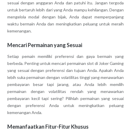
sesuai dengan anggaran Anda dan patuhi itu. Jangan tergoda
untuk bertaruh lebih dari yang Anda mampu kehilangan. Dengan
mengelola modal dengan bijak, Anda dapat memperpanjang
waktu bermain Anda dan meningkatkan peluang untuk meraih
kemenangan.
Mencari Permainan yang Sesuai
Setiap pemain memiliki preferensi dan gaya bermain yang
berbeda. Penting untuk mencari permainan slot di Joker Gaming
yang sesuai dengan preferensi dan tujuan Anda. Apakah Anda
lebih suka permainan dengan volatilitas tinggi yang menawarkan
pembayaran besar tapi jarang, atau Anda lebih memilih
permainan dengan volatilitas rendah yang menawarkan
pembayaran kecil tapi sering? Pilihlah permainan yang sesuai
dengan preferensi Anda untuk meningkatkan peluang
kemenangan Anda.
Memanfaatkan Fitur-Fitur Khusus