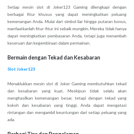
Setiap mesin slot di Joker123 Gaming dilengkapi dengan
berbagai fitur khusus yang dapat meningkatkan peluang
kemenangan Anda. Mulai dari simbol liar hingga putaran bonus,
manfaatkanlah fitur-fitur ini sebaik mungkin. Mereka tidak hanya
dapat meningkatkan pembayaran Anda, tetapi juga menambah
keseruan dan kegembiraan dalam permainan.
Bermain dengan Tekad dan Kesabaran
Slot Joker123
Menaklukkan mesin slot di Joker Gaming membutuhkan tekad
dan kesabaran yang kuat. Meskipun tidak selalu akan
menghasilkan kemenangan besar, tetapi dengan tekad yang
kokoh dan kesabaran yang tinggi, Anda dapat mengatasi
rintangan dan mengambil keuntungan dari setiap peluang yang
ada.
Berbagi Tips dan Pengalaman