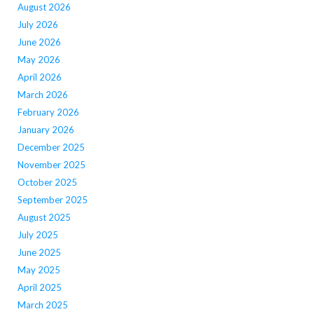
August 2026
July 2026
June 2026
May 2026
April 2026
March 2026
February 2026
January 2026
December 2025
November 2025
October 2025
September 2025
August 2025
July 2025
June 2025
May 2025
April 2025
March 2025