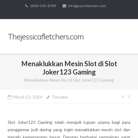
Skip
1800-345-6789
info@yourdomain.com
to
content
Thejessicafletchers.com
Menaklukkan Mesin Slot di Slot
Joker123 Gaming
Menaklukkan Mesin Slot di Slot Joker123 Gaming
Post
March 13, 2024
Twouthe
navig
Slot Joker123 Gaming telah menjadi tujuan utama bagi para
penggemar judi daring yang ingin menaklukkan mesin slot dan
meraih kemenangan besar. Dengan berbagai permainan yang