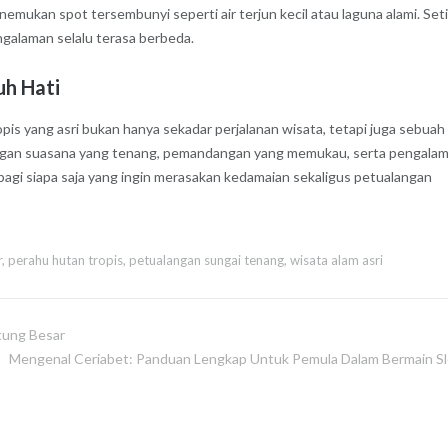
emukan spot tersembunyi seperti air terjun kecil atau laguna alami. Set
galaman selalu terasa berbeda.
uh Hati
opis yang asri bukan hanya sekadar perjalanan wisata, tetapi juga sebuah
ngan suasana yang tenang, pemandangan yang memukau, serta pengala
l bagi siapa saja yang ingin merasakan kedamaian sekaligus petualangan
r
,
perahu hutan tropis
,
petualangan sungai tenang
,
wisata alam asri
tung Besar
Mengenal Ceriabet: Panduan Lengkap Untuk Pemula Dalam Bermain Sl