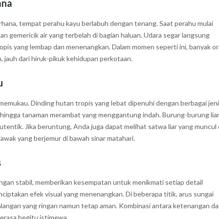
ana
derhana, tempat perahu kayu berlabuh dengan tenang. Saat perahu mulai
n gemericik air yang terbelah di bagian haluan. Udara segar langsung
pis yang lembap dan menenangkan. Dalam momen seperti ini, banyak o
 jauh dari hiruk-pikuk kehidupan perkotaan.
u
memukau. Dinding hutan tropis yang lebat dipenuhi dengan berbagai jen
i hingga tanaman merambat yang menggantung indah. Burung-burung lia
tentik. Jika beruntung, Anda juga dapat melihat satwa liar yang muncul 
iawak yang berjemur di bawah sinar matahari.
s
gan stabil, memberikan kesempatan untuk menikmati setiap detail
nciptakan efek visual yang menenangkan. Di beberapa titik, arus sungai
ualangan yang ringan namun tetap aman. Kombinasi antara ketenangan d
terasa begitu istimewa.