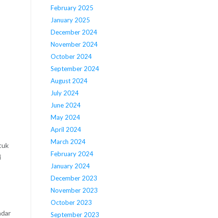
February 2025
January 2025
December 2024
November 2024
October 2024
September 2024
August 2024
July 2024
June 2024
May 2024
April 2024
March 2024
tuk
February 2024
i
January 2024
December 2023
November 2023
October 2023
adar
September 2023