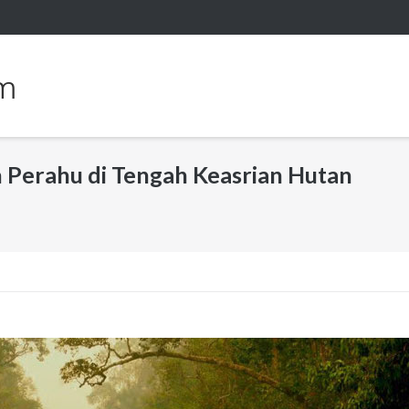
om
 Perahu di Tengah Keasrian Hutan