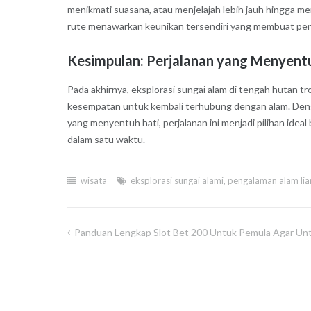
menikmati suasana, atau menjelajah lebih jauh hingga men
rute menawarkan keunikan tersendiri yang membuat pen
Kesimpulan: Perjalanan yang Menyent
Pada akhirnya, eksplorasi sungai alam di tengah hutan tr
kesempatan untuk kembali terhubung dengan alam. De
yang menyentuh hati, perjalanan ini menjadi pilihan idea
dalam satu waktu.
wisata
eksplorasi sungai alami
,
pengalaman alam lia
Panduan Lengkap Slot Bet 200 Untuk Pemula Agar Un
Post
navigation