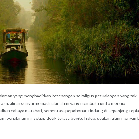
alaman yang menghadirkan ketenangan sekaligus petualangan yang tak
 asri, aliran sungai menjadi jalur alami yang membuka pintu menuju
ulkan cahaya matahari, sementara pepohonan rindang di sepanjang tepi
 perjalanan ini, setiap detik terasa begitu hidup, seakan alam menyam