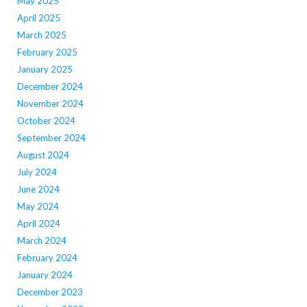
May 2025
April 2025
March 2025
February 2025
January 2025
December 2024
November 2024
October 2024
September 2024
August 2024
July 2024
June 2024
May 2024
April 2024
March 2024
February 2024
January 2024
December 2023