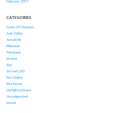
February 2017
CATEGORIES
Gates Of Olympus
Judi Online
Jurnalistik
Makanan
Pekerjaan
sbobet
Slot
slot bet 100
Slot Online
Slot Server
starlight princess
Uncategorized
wisata