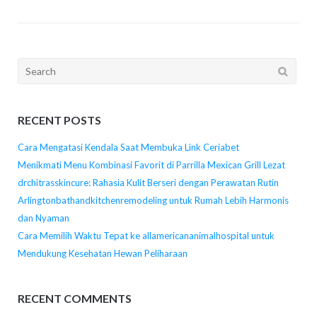
Search
for:
RECENT POSTS
Cara Mengatasi Kendala Saat Membuka Link Ceriabet
Menikmati Menu Kombinasi Favorit di Parrilla Mexican Grill Lezat
drchitrasskincure: Rahasia Kulit Berseri dengan Perawatan Rutin
Arlingtonbathandkitchenremodeling untuk Rumah Lebih Harmonis
dan Nyaman
Cara Memilih Waktu Tepat ke allamericananimalhospital untuk
Mendukung Kesehatan Hewan Peliharaan
RECENT COMMENTS