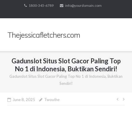
Skip
1800-345-6789
info@yourdomain.com
to
content
Thejessicafletchers.com
Gadunslot Situs Slot Gacor Paling Top
No 1 di Indonesia, Buktikan Sendiri!
Gadunslot Situs Slot Gacor Paling Top No 1 di Indonesia, Buktikan
Sendiri!
Post
June 8, 2025
Twouthe
navig