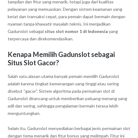
tampilan dan fitur yang menarik, tetapi juga dari kualitas
pelayanan yang memuaskan. Dengan sistem keamanan yang
ketat dan transaksi cepat, para pemain dapat bermain dengan
nyaman tanpa khawatir masalah teknis. Ini menjadikan
Gadunslot sebagai
situs slot nomor 1 di Indonesia
yang
terpercaya dan direkomendasikan.
Kenapa Memilih Gadunslot sebagai
Situs Slot Gacor?
Salah satu alasan utama banyak pemain memilih Gadunslot
adalah karena tingkat kemenangan yang tinggi atau sering
disebut “gacor”. Sistem algoritma pada permainan slot di
Gadunslot dirancang untuk memberikan peluang menang yang
adil dan sering, sehingga pengalaman bermain terasa lebih
menguntungkan.
Selain itu, Gadunslot menyediakan berbagai jenis permainan slot
dengan tema menarik dan fitur bonus yang melimpah. Fitur ini