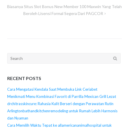
Biasanya Situs Slot Bonus New Member 100 Maxwin Yang Telah
Beroleh Lisensi Formal Segera Dari PAGCOR
Search
for:
RECENT POSTS
Cara Mengatasi Kendala Saat Membuka Link Ceriabet
Menikmati Menu Kombinasi Favorit di Parrilla Mexican Grill Lezat
drchitrasskincure: Rahasia Kulit Berseri dengan Perawatan Rutin
Arlingtonbathandkitchenremodeling untuk Rumah Lebih Harmonis
dan Nyaman
Cara Memilih Waktu Tepat ke allamericananimalhospital untuk