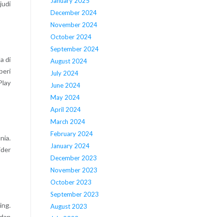
January 2025
judi
December 2024
November 2024
October 2024
September 2024
a di
August 2024
beri
July 2024
Play
June 2024
May 2024
April 2024
March 2024
February 2024
nia.
January 2024
ider
December 2023
November 2023
October 2023
September 2023
ing.
August 2023
 dan