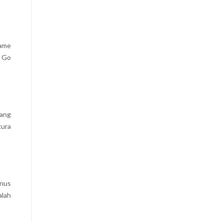
game
s Go
yang
kura
onus
alah