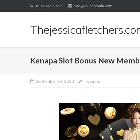
Skip
1800-345-6789
info@yourdomain.com
to
content
Thejessicafletchers.c
Kenapa Slot Bonus New Member 
September 29, 2023
Twouthe