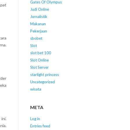
Gates Of Olympus
apat
Judi Online
Jurnalistik
Makanan
Pekerjaan
cara
sbobet
rna.
Slot
slot bet 100
Slot Online
Slot Server
starlight princess
ider
Uncategorized
reka
wisata
META
ini.
Log in
nia.
Entries feed