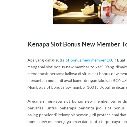
Kenapa Slot Bonus New Member To 3
Apa yang dimaksud
slot bonus new member 100
? Buat 
mengenai slot bonus new member to kecil. Yang dima
mendeposit pertama kalinya di situs slot bonus new me
menambah modal di awal kamu dengan lakukan BONUS
Member, slot bonus new member 100 to 3x paling dicari
Argumen mengapa slot bonus new member paling dic
bervariasi untuk beberapa pencinta judi slot bonu
paling populer di kelompok pemain judi professional dan
bonus new member juga aman dan tentu terpercaya kare