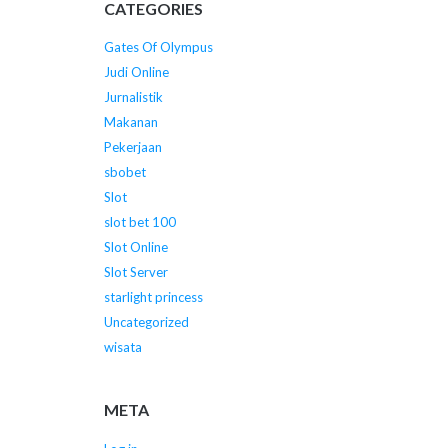
CATEGORIES
Gates Of Olympus
Judi Online
Jurnalistik
Makanan
Pekerjaan
sbobet
Slot
slot bet 100
Slot Online
Slot Server
starlight princess
Uncategorized
wisata
META