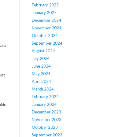
February 2025
January 2025
December 2024
November 2024
October 2024
September 2024
atau
August 2024
July 2024
June 2024
May 2024
uat
April 2024
March 2024
February 2024
akin
January 2024
December 2023
November 2023
October 2023
September 2023