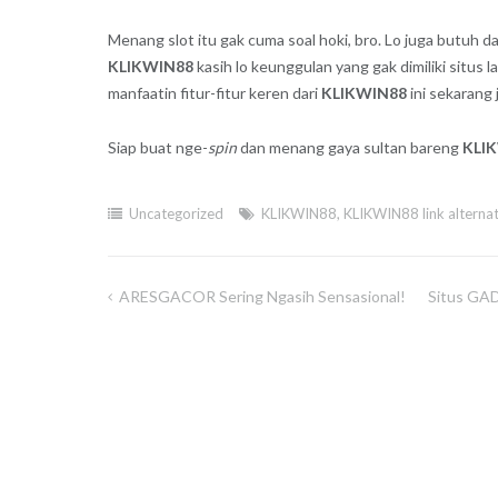
Menang slot itu gak cuma soal hoki, bro. Lo juga butuh 
KLIKWIN88
kasih lo keunggulan yang gak dimiliki situs l
manfaatin fitur-fitur keren dari
KLIKWIN88
ini sekarang 
Siap buat nge-
spin
dan menang gaya sultan bareng
KLI
Uncategorized
KLIKWIN88
,
KLIKWIN88 link alternat
ARESGACOR Sering Ngasih Sensasional!
Situs GAD
Post
navigation