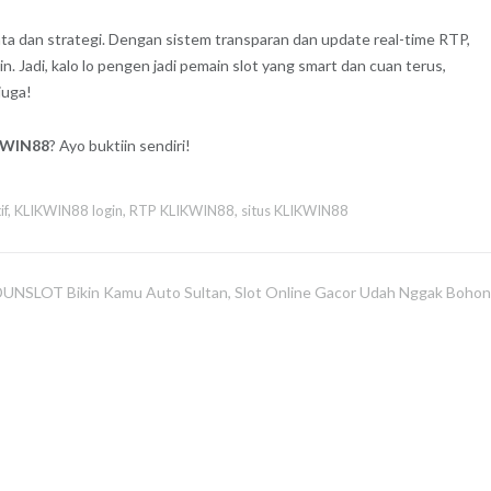
data dan strategi. Dengan sistem transparan dan update real-time RTP,
ain. Jadi, kalo lo pengen jadi pemain slot yang smart dan cuan terus,
juga!
KWIN88
? Ayo buktiin sendiri!
if
,
KLIKWIN88 login
,
RTP KLIKWIN88
,
situs KLIKWIN88
UNSLOT Bikin Kamu Auto Sultan, Slot Online Gacor Udah Nggak Bohon