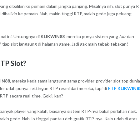
ng dibalikin ke pemain dalam jangka panjang. Misalnya nih, slot punya 
l dibalikin ke pemain. Nah, makin tinggi RTP, makin gede juga peluang
soal ini. Untungnya di
KLIKWIN88
, mereka punya sistem yang
fair
dan
 tiap slot langsung di halaman game. Jadi gak main tebak-tebakan!
TP Slot?
IN88
, mereka kerja sama langsung sama provider-provider slot top dunia
der udah punya settingan RTP resmi dari mereka, tapi di
RTP
KLIKWIN8
RTP secara real-time. Gokil, kan?
i banyak player yang kalah, biasanya sistem RTP-nya bakal perlahan naik.
 makin gede. Nah, lo tinggal pantau deh grafik RTP-nya. Kalo udah di atas