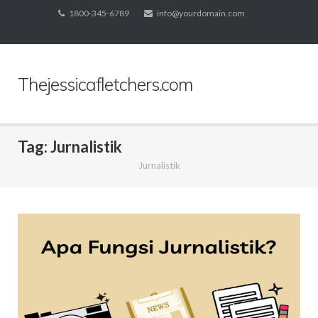
Skip
1800-345-6789
info@yourdomain.com
to
content
Thejessicafletchers.com
Tag:
Jurnalistik
Jurnalistik