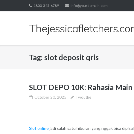
Skip
1800-345-6789
info@yourdomain.com
to
content
Thejessicafletchers.c
Tag:
slot deposit qris
SLOT DEPO 10K: Rahasia Main 
October 20, 2025
Twouthe
Slot online
jadi salah satu hiburan yang nggak bisa dipi