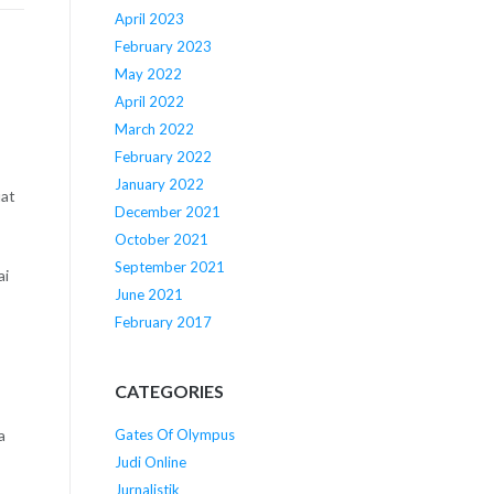
April 2023
February 2023
May 2022
April 2022
March 2022
February 2022
January 2022
uat
December 2021
October 2021
September 2021
ai
June 2021
February 2017
CATEGORIES
a
Gates Of Olympus
Judi Online
Jurnalistik