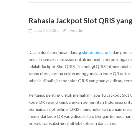
Rahasia Jackpot Slot QRIS yang
June 17, 2025
Twouthe
Dalam dunia perjudian daring
slot deposit qris
dan permai
pemain semakin antusias untuk mencoba peruntungan mere
adalah Jackpot Slot QRIS. Teknologi QRIS ini memudahka
tanpa ribet, karena cukup menggunakan kode QR untuk m
rahasia di balik jackpot slot QRIS yang banyak dicari, ter
Pertama, penting untuk memahami apa itu Jackpot Slot
kode QR yang dikembangkan pemerintah Indonesia untuk
permainan slot online, QRIS memungkinkan pemain mela
memindai kode QR yang disediakan. Dengan kemudahan ini
proses transaksi menjadi lebih efisien dan aman.