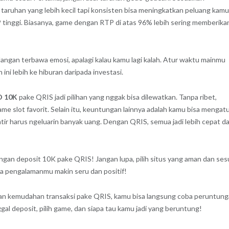
aruhan yang lebih kecil tapi konsisten bisa meningkatkan peluang kamu
 tinggi. Biasanya, game dengan RTP di atas 96% lebih sering memberika
 Jangan terbawa emosi, apalagi kalau kamu lagi kalah. Atur waktu mainmu
ini lebih ke hiburan daripada investasi.
O 10K
pake QRIS jadi pilihan yang nggak bisa dilewatkan. Tanpa ribet,
e slot favorit. Selain itu, keuntungan lainnya adalah kamu bisa mengat
tir harus ngeluarin banyak uang. Dengan QRIS, semua jadi lebih cepat d
dengan deposit 10K pake QRIS! Jangan lupa, pilih situs yang aman dan ses
ya pengalamanmu makin seru dan positif!
n kemudahan transaksi pake QRIS, kamu bisa langsung coba peruntun
ggal deposit, pilih game, dan siapa tau kamu jadi yang beruntung!