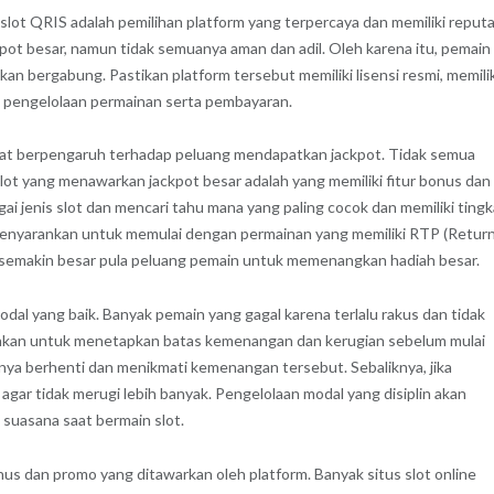
slot QRIS adalah pemilihan platform yang terpercaya dan memiliki reputa
kpot besar, namun tidak semuanya aman dan adil. Oleh karena itu, pemain
n bergabung. Pastikan platform tersebut memiliki lisensi resmi, memilik
m pengelolaan permainan serta pembayaran.
angat berpengaruh terhadap peluang mendapatkan jackpot. Tidak semua
slot yang menawarkan jackpot besar adalah yang memiliki fitur bonus dan
i jenis slot dan mencari tahu mana yang paling cocok dan memiliki tingk
enyarankan untuk memulai dengan permainan yang memiliki RTP (Return
TP, semakin besar pula peluang pemain untuk memenangkan hadiah besar.
odal yang baik. Banyak pemain yang gagal karena terlalu rakus dan tidak
kan untuk menetapkan batas kemenangan dan kerugian sebelum mulai
nya berhenti dan menikmati kemenangan tersebut. Sebaliknya, jika
agar tidak merugi lebih banyak. Pengelolaan modal yang disiplin akan
suasana saat bermain slot.
us dan promo yang ditawarkan oleh platform. Banyak situs slot online