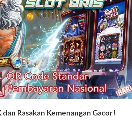
5K dan Rasakan Kemenangan Gacor!