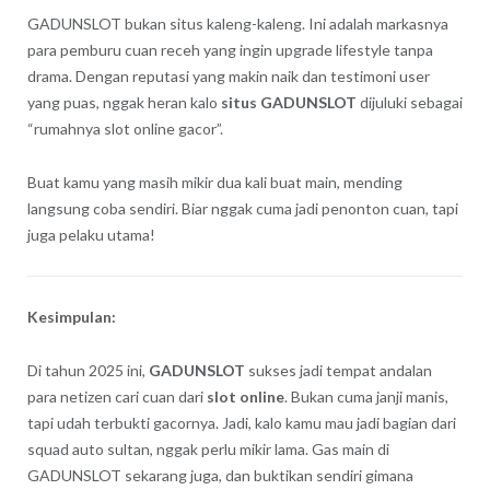
GADUNSLOT bukan situs kaleng-kaleng. Ini adalah markasnya
para pemburu cuan receh yang ingin upgrade lifestyle tanpa
drama. Dengan reputasi yang makin naik dan testimoni user
yang puas, nggak heran kalo
situs GADUNSLOT
dijuluki sebagai
“rumahnya slot online gacor”.
Buat kamu yang masih mikir dua kali buat main, mending
langsung coba sendiri. Biar nggak cuma jadi penonton cuan, tapi
juga pelaku utama!
Kesimpulan:
Di tahun 2025 ini,
GADUNSLOT
sukses jadi tempat andalan
para netizen cari cuan dari
slot online
. Bukan cuma janji manis,
tapi udah terbukti gacornya. Jadi, kalo kamu mau jadi bagian dari
squad auto sultan, nggak perlu mikir lama. Gas main di
GADUNSLOT sekarang juga, dan buktikan sendiri gimana