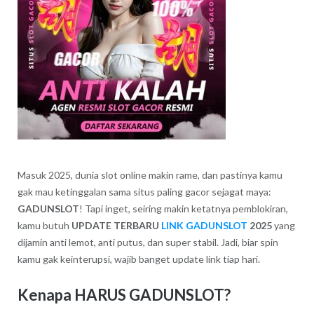
Masuk 2025, dunia slot online makin rame, dan pastinya kamu
gak mau ketinggalan sama situs paling gacor sejagat maya:
GADUNSLOT
! Tapi inget, seiring makin ketatnya pemblokiran,
kamu butuh
UPDATE TERBARU
LINK GADUNSLOT
2025
yang
dijamin anti lemot, anti putus, dan super stabil. Jadi, biar spin
kamu gak keinterupsi, wajib banget update link tiap hari.
Kenapa HARUS GADUNSLOT?