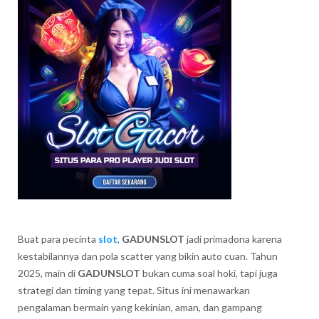
Buat para pecinta
slot
,
GADUNSLOT
jadi primadona karena
kestabilannya dan pola scatter yang bikin auto cuan. Tahun
2025, main di
GADUNSLOT
bukan cuma soal hoki, tapi juga
strategi dan timing yang tepat. Situs ini menawarkan
pengalaman bermain yang kekinian, aman, dan gampang