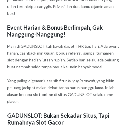
udah terenkripsi canggih. Privasi dan duit kamu dijamin aman,
bos!
Event Harian & Bonus Berlimpah, Gak
Nanggung-Nanggung!
Main di GADUNSLOT tuh kayak dapet THR tiap hari. Ada event
harian, cashback mingguan, bonus referral, sampai turnamen
slot dengan hadiah jutaan rupiah. Setiap hari selalu ada peluang
buat nambah saldo tanpa harus keluarin banyak modal.
Yang paling digemari user sih fitur
buy spin murah
, yang bikin
peluang jackpot makin dekat tanpa harus nunggu lama. Inilah
alasan kenapa
slot online
di situs GADUNSLOT selalu rame
player.
GADUNSLOT: Bukan Sekadar Situs, Tapi
Rumahnya Slot Gacor