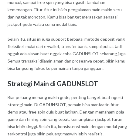
muncul, sampai free spin yang bisa ngasih tambahan
kemenangan. Fitur-fitur ini bikin pengalaman main makin seru
dan nggak monoton. Kamu bisa banget merasakan sensasi
jackpot gede walau cuma modal tipis.
Selain itu, situs ini juga support berbagai metode deposit yang
fleksibel, mulai dari e-wallet, transfer bank, sampai pulsa. Jadi,
nggak ada alasan buat nggak coba GADUNSLOT sekarang juga.
Semua transaksi dijamin aman dan prosesnya cepat, bikin kamu
bisa langsung fokus ke permainan tanpa gangguan.
Strategi Main di GADUNSLOT
Biar peluang menang makin gede, penting banget buat ngerti
strategi main. Di
GADUNSLOT
, pemain bisa manfaatin fitur
demo atau free spin dulu buat latihan. Dengan memahami pola
game dan timing spin yang tepat, kemungkinan jackpot turun
bisa lebih tinggi. Selain itu, konsistensi main dengan modal yang
terkontrol juga bikin peluang maxwin lebih realistis.