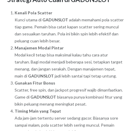
Kenali Pola Scatter
Kunci utama di
GADUNSLOT
adalah memahami pola scatter
tiap game. Pemain bisa catat kapan scatter sering muncul
dan sesuaikan taruhan. Pola ini bikin spin lebih efektif dan
peluang cuan lebih besar.
Manajemen Modal Pintar
Modal kecil tetap bisa maksimal kalau tahu cara atur
taruhan. Bagi modal menjadi beberapa sesi, tetapkan target
menang, dan jangan serakah. Dengan manajemen tepat,
main di
GADUNSLOT
jadi lebih santai tapi tetap untung.
Gunakan Fitur Bonus
Scatter, free spin, dan jackpot progresif wajib dimanfaatkan.
Game di
GADUNSLOT
biasanya punya kombinasi fitur yang
bikin peluang menang meningkat pesat.
Timing Main yang Tepat
Ada jam-jam tertentu server sedang gacor. Biasanya sore
sampai malam, pola scatter lebih sering muncul. Pemain