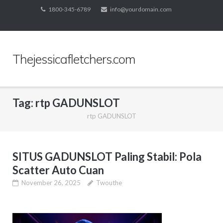
Skip
1800-345-6789
info@yourdomain.com
to
content
Thejessicafletchers.com
Tag:
rtp GADUNSLOT
rtp GADUNSLOT
SITUS GADUNSLOT Paling Stabil: Pola
Scatter Auto Cuan
November 26, 2025
Twouthe