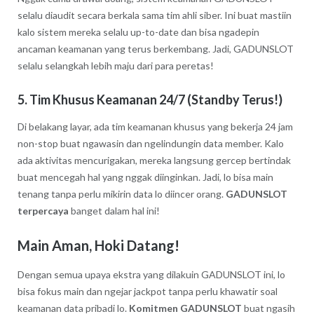
selalu diaudit secara berkala sama tim ahli siber. Ini buat mastiin
kalo sistem mereka selalu up-to-date dan bisa ngadepin
ancaman keamanan yang terus berkembang. Jadi, GADUNSLOT
selalu selangkah lebih maju dari para peretas!
5. Tim Khusus Keamanan 24/7 (Standby Terus!)
Di belakang layar, ada tim keamanan khusus yang bekerja 24 jam
non-stop buat ngawasin dan ngelindungin data member. Kalo
ada aktivitas mencurigakan, mereka langsung gercep bertindak
buat mencegah hal yang nggak diinginkan. Jadi, lo bisa main
tenang tanpa perlu mikirin data lo diincer orang.
GADUNSLOT
terpercaya
banget dalam hal ini!
Main Aman, Hoki Datang!
Dengan semua upaya ekstra yang dilakuin GADUNSLOT ini, lo
bisa fokus main dan ngejar jackpot tanpa perlu khawatir soal
keamanan data pribadi lo.
Komitmen GADUNSLOT
buat ngasih