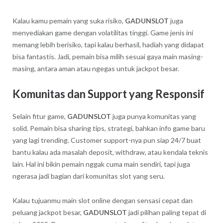
Kalau kamu pemain yang suka risiko,
GADUNSLOT
juga
menyediakan game dengan volatilitas tinggi. Game jenis ini
memang lebih berisiko, tapi kalau berhasil, hadiah yang didapat
bisa fantastis. Jadi, pemain bisa milih sesuai gaya main masing-
masing, antara aman atau ngegas untuk jackpot besar.
Komunitas dan Support yang Responsif
Selain fitur game,
GADUNSLOT
juga punya komunitas yang
solid. Pemain bisa sharing tips, strategi, bahkan info game baru
yang lagi trending. Customer support-nya pun siap 24/7 buat
bantu kalau ada masalah deposit, withdraw, atau kendala teknis
lain. Hal ini bikin pemain nggak cuma main sendiri, tapi juga
ngerasa jadi bagian dari komunitas slot yang seru.
Kalau tujuanmu main slot online dengan sensasi cepat dan
peluang jackpot besar,
GADUNSLOT
jadi pilihan paling tepat di