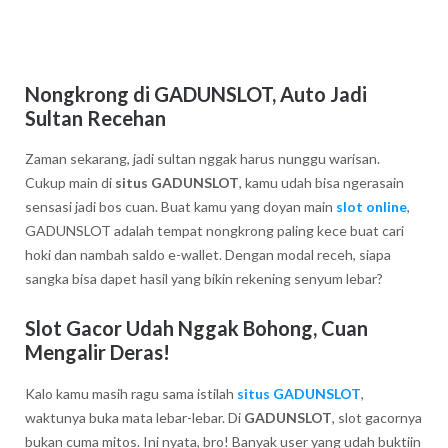
Nongkrong di GADUNSLOT, Auto Jadi
Sultan Recehan
Zaman sekarang, jadi sultan nggak harus nunggu warisan.
Cukup main di
situs GADUNSLOT
, kamu udah bisa ngerasain
sensasi jadi bos cuan. Buat kamu yang doyan main
slot online
,
GADUNSLOT adalah tempat nongkrong paling kece buat cari
hoki dan nambah saldo e-wallet. Dengan modal receh, siapa
sangka bisa dapet hasil yang bikin rekening senyum lebar?
Slot Gacor Udah Nggak Bohong, Cuan
Mengalir Deras!
Kalo kamu masih ragu sama istilah
situs GADUNSLOT
,
waktunya buka mata lebar-lebar. Di
GADUNSLOT
, slot gacornya
bukan cuma mitos. Ini nyata, bro! Banyak user yang udah buktiin