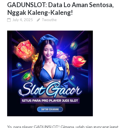
GADUNSLOT: Data Lo Aman Sentosa,
Nggak Kaleng-Kaleng!
July 4, 2025
Twouthe
Yo, para player GADUNSLOT! Gimana, udah siap guncang jagat