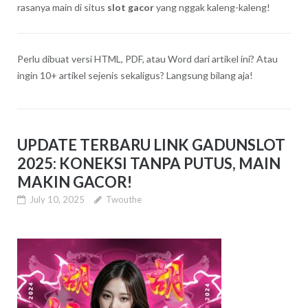
rasanya main di situs
slot gacor
yang nggak kaleng-kaleng!
Perlu dibuat versi HTML, PDF, atau Word dari artikel ini? Atau
ingin 10+ artikel sejenis sekaligus? Langsung bilang aja!
UPDATE TERBARU LINK GADUNSLOT
2025: KONEKSI TANPA PUTUS, MAIN
MAKIN GACOR!
July 10, 2025
Twouthe