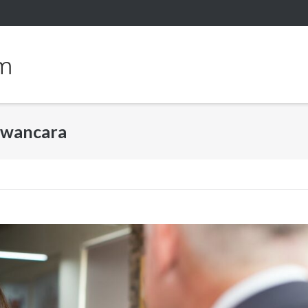
om
awancara