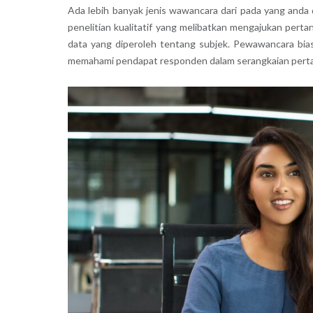
Ada lebih banyak jenis wawancara dari pada yang and
penelitian kualitatif yang melibatkan mengajukan pe
data yang diperoleh tentang subjek. Pewawancara bias
memahami pendapat responden dalam serangkaian pertan