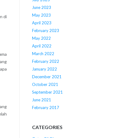
June 2023
May 2023
n di
April 2023
February 2023
May 2022
April 2022
March 2022
sama
yang
February 2022
rapa
January 2022
December 2021
October 2021
September 2021
June 2021
yang
February 2017
mlah
CATEGORIES