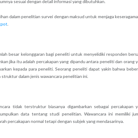
umnya sesuai dengan detail informasi yang dibutuhkan.
ihan dalam penelitian survei dengan maksud untuk menjaga keseragama
kpot
.
ah besar kelonggaran bagi peneliti untuk menyelidiki responden ber
n jika itu adalah percakapan yang dipandu antara peneliti dan orang 
awarkan kepada para peneliti. Seorang peneliti dapat yakin bahwa bebe
truktur dalam jenis wawancara penelitian ini.
ara tidak terstruktur biasanya digambarkan sebagai percakapan 
mpulkan data tentang studi penelitian. Wawancara ini memiliki ju
 arah percakapan normal tetapi dengan subjek yang mendasarinya.