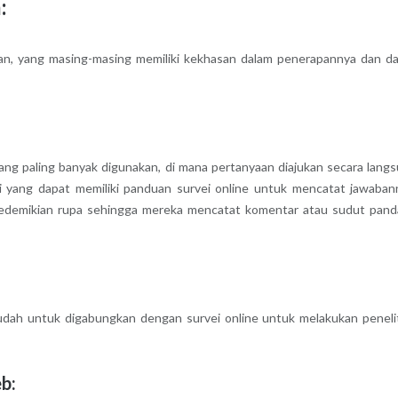
:
an, yang masing-masing memiliki kekhasan dalam penerapannya dan d
ang paling banyak digunakan, di mana pertanyaan diajukan secara lang
i yang dapat memiliki panduan survei online untuk mencatat jawaban
sedemikian rupa sehingga mereka mencatat komentar atau sudut pan
dah untuk digabungkan dengan survei online untuk melakukan peneli
b: