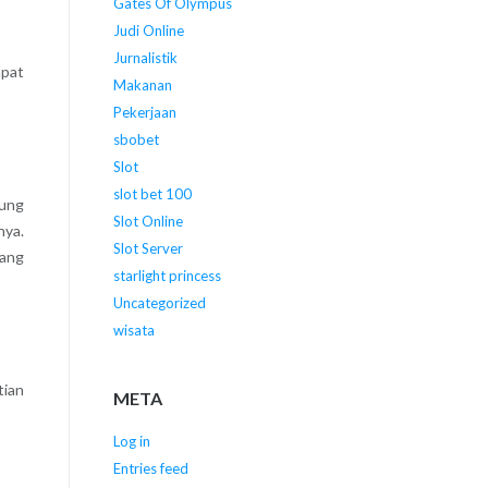
Gates Of Olympus
Judi Online
Jurnalistik
apat
Makanan
Pekerjaan
sbobet
Slot
slot bet 100
sung
Slot Online
nya.
Slot Server
dang
starlight princess
Uncategorized
wisata
tian
META
Log in
Entries feed