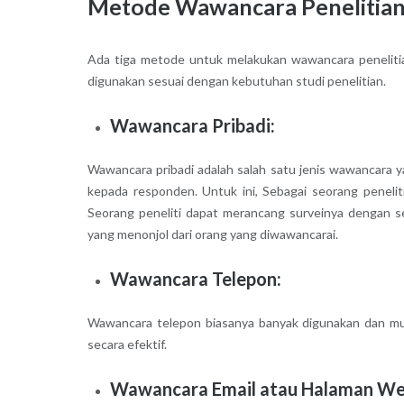
Metode Wawancara Penelitian
Ada tiga metode untuk melakukan wawancara peneliti
digunakan sesuai dengan kebutuhan studi penelitian.
Wawancara Pribadi:
Wawancara pribadi adalah salah satu jenis wawancara y
kepada responden. Untuk ini, Sebagai seorang penelit
Seorang peneliti dapat merancang surveinya dengan 
yang menonjol dari orang yang diwawancarai.
Wawancara Telepon:
Wawancara telepon biasanya banyak digunakan dan mu
secara efektif.
Wawancara Email atau Halaman We