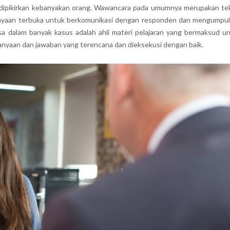
a dipikirkan kebanyakan orang. Wawancara pada umumnya merupakan te
rtanyaan terbuka untuk berkomunikasi dengan responden dan mengumpu
a dalam banyak kasus adalah ahli materi pelajaran yang bermaksud u
yaan dan jawaban yang terencana dan dieksekusi dengan baik.