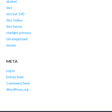
sbobet
Slot
slot bet 100
Slot Online
Slot Server
starlight princess
Uncategorized
wisata
META
Log in
Entries feed
Comments feed
WordPress.org