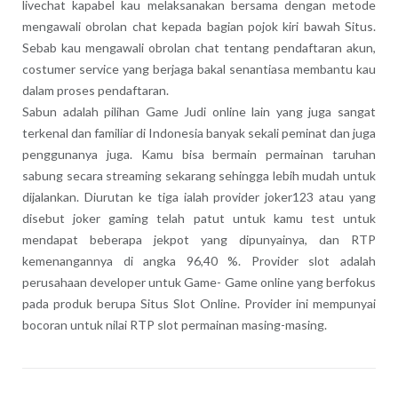
livechat kapabel kau melaksanakan bersama dengan metode
mengawali obrolan chat kepada bagian pojok kiri bawah Situs.
Sebab kau mengawali obrolan chat tentang pendaftaran akun,
costumer service yang berjaga bakal senantiasa membantu kau
dalam proses pendaftaran.
Sabun adalah pilihan Game Judi online lain yang juga sangat
terkenal dan familiar di Indonesia banyak sekali peminat dan juga
penggunanya juga. Kamu bisa bermain permainan taruhan
sabung secara streaming sekarang sehingga lebih mudah untuk
dijalankan. Diurutan ke tiga ialah provider joker123 atau yang
disebut joker gaming telah patut untuk kamu test untuk
mendapat beberapa jekpot yang dipunyainya, dan RTP
kemenangannya di angka 96,40 %. Provider slot adalah
perusahaan developer untuk Game- Game online yang berfokus
pada produk berupa Situs Slot Online. Provider ini mempunyai
bocoran untuk nilai RTP slot permainan masing-masing.