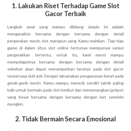
1. Lakukan Riset Terhadap Game Slot
Gacor Terbaik
Langkah awal yang mampu dibilang simple ini adalah
menganalisis bersama dengan bersama dengan detail
pergerakan mesin slot manapun yang Kamu mainkan. Tiap-tiap
game di dalam situs slot online tentunya mempunyai variasi
pergerakkan tertentu, untuk itu, kami mesti mampu
mempelajarinya bersama dengan bersama dengan detail
sebelum akan dapat menempatkan taruhan pada slot gacor
terpercaya duit asli. Dengan laksanakan pengawasan ketat pada
gerak-gerik mesin. Kamu mampu meracik sendiri taktik paling
baik untuk bermain pada slot berikut dan memenangkan jackpot
yang besar bersama dengan bersama dengan bet seminim
mungkin.
2. Tidak Bermain Secara Emosional