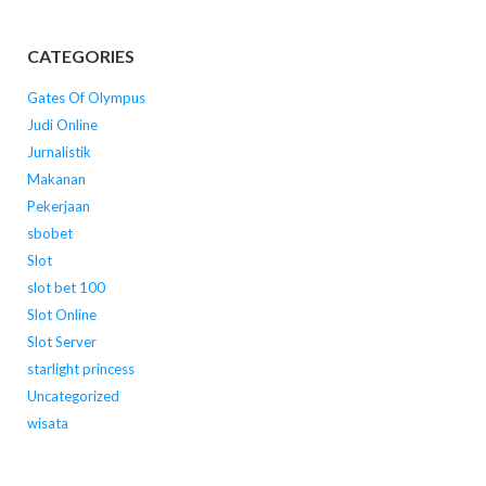
CATEGORIES
Gates Of Olympus
Judi Online
Jurnalistik
Makanan
Pekerjaan
sbobet
Slot
slot bet 100
Slot Online
Slot Server
starlight princess
Uncategorized
wisata