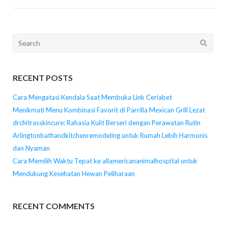
Search
for:
RECENT POSTS
Cara Mengatasi Kendala Saat Membuka Link Ceriabet
Menikmati Menu Kombinasi Favorit di Parrilla Mexican Grill Lezat
drchitrasskincure: Rahasia Kulit Berseri dengan Perawatan Rutin
Arlingtonbathandkitchenremodeling untuk Rumah Lebih Harmonis
dan Nyaman
Cara Memilih Waktu Tepat ke allamericananimalhospital untuk
Mendukung Kesehatan Hewan Peliharaan
RECENT COMMENTS