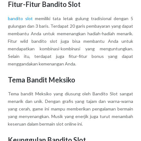
Fitur-Fitur Bandito Slot
bandito slot
memiliki tata letak gulung tradisional dengan 5
gulungan dan 3 baris. Terdapat 20 garis pembayaran yang dapat
membantu Anda untuk memenangkan hadiah-hadiah menarik.
Fitur wild bandito slot juga bisa membantu Anda untuk
mendapatkan kombinasi-kombinasi yang menguntungkan.
Selain itu, terdapat juga fitur-fitur bonus yang dapat
menggandakan kemenangan Anda.
Tema Bandit Meksiko
Tema bandit Meksiko yang diusung oleh Bandito Slot sangat
menarik dan unik. Dengan grafis yang tajam dan warna-warna
yang cerah, game ini mampu memberikan pengalaman bermain
yang menyenangkan. Musik yang enerjik juga turut menambah
keseruan dalam bermain slot online ini.
Keunggulan Bandito Slot