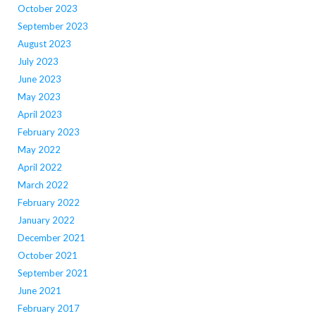
October 2023
September 2023
August 2023
July 2023
June 2023
May 2023
April 2023
February 2023
May 2022
April 2022
March 2022
February 2022
January 2022
December 2021
October 2021
September 2021
June 2021
February 2017