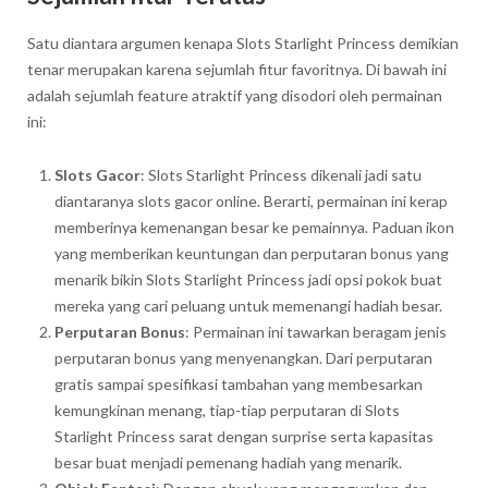
Satu diantara argumen kenapa Slots Starlight Princess demikian
tenar merupakan karena sejumlah fitur favoritnya. Di bawah ini
adalah sejumlah feature atraktif yang disodori oleh permainan
ini:
Slots Gacor
: Slots Starlight Princess dikenali jadi satu
diantaranya slots gacor online. Berarti, permainan ini kerap
memberinya kemenangan besar ke pemainnya. Paduan ikon
yang memberikan keuntungan dan perputaran bonus yang
menarik bikin Slots Starlight Princess jadi opsi pokok buat
mereka yang cari peluang untuk memenangi hadiah besar.
Perputaran Bonus
: Permainan ini tawarkan beragam jenis
perputaran bonus yang menyenangkan. Dari perputaran
gratis sampai spesifikasi tambahan yang membesarkan
kemungkinan menang, tiap-tiap perputaran di Slots
Starlight Princess sarat dengan surprise serta kapasitas
besar buat menjadi pemenang hadiah yang menarik.