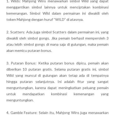
1. Wilds: Mahjong Wins menawarkan simbol Wild yang dapat
menggantikan simbol lainnya untuk menciptakan kombinasi
kemenangan. Simbol Wild dalam permainan ini diwakili oleh
token Mahjong dengan huruf “WILD” di atasnya.
2. Scatters: Ada juga simbol Scatters dalam permainan ini, yang
diwakili oleh simbol gongs. Jika pemain berhasil memperoleh 3
atau lebih simbol gongs di mana saja di gulungan, maka pemain
akan memicu putaran bonus.
3. Putaran Bonus: Ketika putaran bonus dipicu, pemain akan
diberikan 10 putaran gratis. Selama putaran gratis ini, simbol
Wild yang muncul di gulungan akan tetap ada di tempatnya
hingga putaran selanjutnya. Ini adalah fitur yang sangat
menguntungkan, karena dapat meningkatkan peluang pemain
untuk mendapatkan kombinasi kemenangan yang
menguntungkan.
4. Gamble Feature: Selain itu, Mahjong Wins juga menawarkan