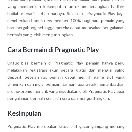
yang memberikan kesempatan untuk memenangkan hadiah-
hadiah menarik setiap harinya. Selain itu, Pragmatic Play juga
memberikan bonus new member 100% bagi para pemain yang
baru bergabung sehingga mereka dapat merasakan pengalaman
bermain yang lebih menguntungkan.
Cara Bermain di Pragmatic Play
Untuk bisa bermain di Pragmatic Play, pemain hanya perlu
melakukan registrasi akun secara gratis dan mengisi saldo
deposit. Setelah itu, pemain dapat memilih game slot yang
diinginkan dan mulai bermain. Jangan lupa untuk memanfaatkan
promo-promo menarik yang disediakan oleh Pragmatic Play agar
pengalaman bermain semakin seru dan menguntungkan.
Kesimpulan
Pragmatic Play merupakan situs slot gacor gampang menang