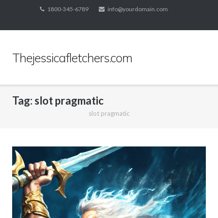
Skip
1800-345-6789
info@yourdomain.com
to
content
Thejessicafletchers.com
Tag:
slot pragmatic
slot pragmatic