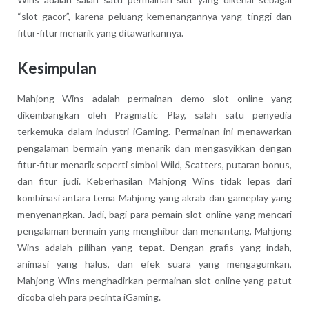
“slot gacor”, karena peluang kemenangannya yang tinggi dan
fitur-fitur menarik yang ditawarkannya.
Kesimpulan
Mahjong Wins adalah permainan demo slot online yang
dikembangkan oleh Pragmatic Play, salah satu penyedia
terkemuka dalam industri iGaming. Permainan ini menawarkan
pengalaman bermain yang menarik dan mengasyikkan dengan
fitur-fitur menarik seperti simbol Wild, Scatters, putaran bonus,
dan fitur judi. Keberhasilan Mahjong Wins tidak lepas dari
kombinasi antara tema Mahjong yang akrab dan gameplay yang
menyenangkan. Jadi, bagi para pemain slot online yang mencari
pengalaman bermain yang menghibur dan menantang, Mahjong
Wins adalah pilihan yang tepat. Dengan grafis yang indah,
animasi yang halus, dan efek suara yang mengagumkan,
Mahjong Wins menghadirkan permainan slot online yang patut
dicoba oleh para pecinta iGaming.