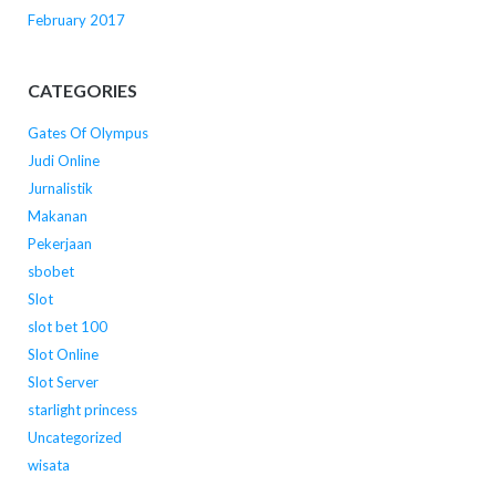
February 2017
CATEGORIES
Gates Of Olympus
Judi Online
Jurnalistik
Makanan
Pekerjaan
sbobet
Slot
slot bet 100
Slot Online
Slot Server
starlight princess
Uncategorized
wisata