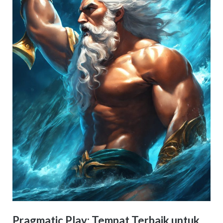
Pragmatic Play: Tempat Terbaik untuk