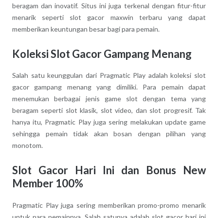
beragam dan inovatif. Situs ini juga terkenal dengan fitur-fitur
menarik seperti slot gacor maxwin terbaru yang dapat
memberikan keuntungan besar bagi para pemain.
Koleksi Slot Gacor Gampang Menang
Salah satu keunggulan dari Pragmatic Play adalah koleksi slot
gacor gampang menang yang dimiliki. Para pemain dapat
menemukan berbagai jenis game slot dengan tema yang
beragam seperti slot klasik, slot video, dan slot progresif. Tak
hanya itu, Pragmatic Play juga sering melakukan update game
sehingga pemain tidak akan bosan dengan pilihan yang
monotom.
Slot Gacor Hari Ini dan Bonus New
Member 100%
Pragmatic Play juga sering memberikan promo-promo menarik
untuk para pemainnya. Salah satunya adalah slot gacor hari ini