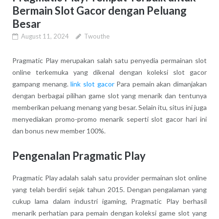
Bermain Slot Gacor dengan Peluang
Besar
August 11, 2024
Twouthe
Pragmatic Play merupakan salah satu penyedia permainan slot
online terkemuka yang dikenal dengan koleksi slot gacor
gampang menang.
link slot gacor
Para pemain akan dimanjakan
dengan berbagai pilihan game slot yang menarik dan tentunya
memberikan peluang menang yang besar. Selain itu, situs ini juga
menyediakan promo-promo menarik seperti slot gacor hari ini
dan bonus new member 100%.
Pengenalan Pragmatic Play
Pragmatic Play adalah salah satu provider permainan slot online
yang telah berdiri sejak tahun 2015. Dengan pengalaman yang
cukup lama dalam industri igaming, Pragmatic Play berhasil
menarik perhatian para pemain dengan koleksi game slot yang