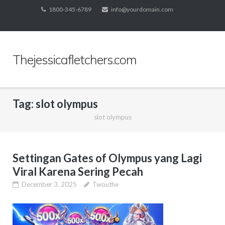
Skip
1800-345-6789
info@yourdomain.com
to
content
Thejessicafletchers.com
Tag:
slot olympus
slot olympus
Settingan Gates of Olympus yang Lagi
Viral Karena Sering Pecah
December 3, 2025
Twouthe