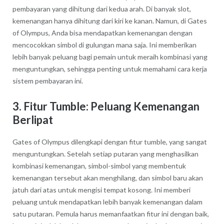
pembayaran yang dihitung dari kedua arah. Di banyak slot,
kemenangan hanya dihitung dari kiri ke kanan. Namun, di Gates
of Olympus, Anda bisa mendapatkan kemenangan dengan
mencocokkan simbol di gulungan mana saja. Ini memberikan
lebih banyak peluang bagi pemain untuk meraih kombinasi yang
menguntungkan, sehingga penting untuk memahami cara kerja
sistem pembayaran ini.
3. Fitur Tumble: Peluang Kemenangan
Berlipat
Gates of Olympus dilengkapi dengan fitur tumble, yang sangat
menguntungkan. Setelah setiap putaran yang menghasilkan
kombinasi kemenangan, simbol-simbol yang membentuk
kemenangan tersebut akan menghilang, dan simbol baru akan
jatuh dari atas untuk mengisi tempat kosong. Ini memberi
peluang untuk mendapatkan lebih banyak kemenangan dalam
satu putaran. Pemula harus memanfaatkan fitur ini dengan baik,