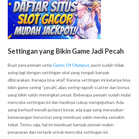
Settingan yang Bikin Game Jadi Pecah
Buat para pemain setia
Gates Of Olympus
, pasti sudah tidak
asing lagi dengan settingan viral yang tengah banyak
dibicarakan. Kenapa bisa viral? Karena settingan ini katanya bisa
bikin game sering “pecah”, alias sering ngasih scatter dan bonus
yang bikin saldo meningkat pesat. Beberapa pemain sudah mulai
mencoba settingan ini dan hasilnya cukup mengejutkan. Ada
yang berhasil meraih jackpot besar, ada juga yang merasakan
kemenangan beruntun yang membuat saldo mereka semakin
tebal. Tentu saja, hal ini membuat banyak pemain makin
penasaran dan tertarik untuk mencoba settingan ini.