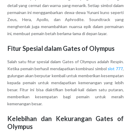
detail yang cermat dan warna yang menarik. Setiap simbol dalam
permainan ini menggambarkan dewa-dewa Yunani kuno seperti
Zeus, Hera, Apollo, dan Aphrodite. Soundtrack yang
menghentak juga menambahkan nuansa epik dalam permainan
ini, membuat pemain betah berlama-lama di depan layar.
Fitur Spesial dalam Gates of Olympus
Salah satu fitur spesial dalam Gates of Olympus adalah Respin.
Ketika pemain berhasil mendapatkan kombinasi simbol
slot 777
,
gulungan akan berputar kembali untuk memberikan kesempatan
kepada pemain untuk mendapatkan kemenangan yang lebih
besar. Fitur ini bisa diaktifkan berkali-kali dalam satu putaran,
memberikan kesempatan bagi pemain untuk meraih
kemenangan besar.
Kelebihan dan Kekurangan Gates of
Olympus