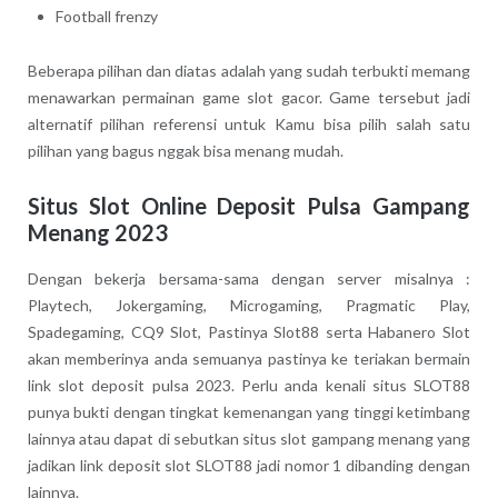
Football frenzy
Beberapa pilihan dan diatas adalah yang sudah terbukti memang
menawarkan permainan game slot gacor. Game tersebut jadi
alternatif pilihan referensi untuk Kamu bisa pilih salah satu
pilihan yang bagus nggak bisa menang mudah.
Situs Slot Online Deposit Pulsa Gampang
Menang 2023
Dengan bekerja bersama-sama dengan server misalnya :
Playtech, Jokergaming, Microgaming, Pragmatic Play,
Spadegaming, CQ9 Slot, Pastinya Slot88 serta Habanero Slot
akan memberinya anda semuanya pastinya ke teriakan bermain
link slot deposit pulsa 2023. Perlu anda kenali situs SLOT88
punya bukti dengan tingkat kemenangan yang tinggi ketimbang
lainnya atau dapat di sebutkan situs slot gampang menang yang
jadikan link deposit slot SLOT88 jadi nomor 1 dibanding dengan
lainnya.