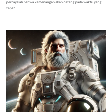
percayalah bahwa kemenangan akan datang pada waktu yang
tepat.