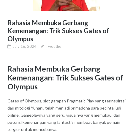
Rahasia Membuka Gerbang
Kemenangan: Trik Sukses Gates of
Olympus
July 16, 2024
Twouthe
Rahasia Membuka Gerbang
Kemenangan: Trik Sukses Gates of
Olympus
Gates of Olympus, slot garapan Pragmatic Play yang terinspirasi
dari mitologi Yunani, telah menjadi primadona para pecinta judi
online. Gameplaynya yang seru, visualnya yang memukau, dan
potensi kemenangan yang fantastis membuat banyak pemain
tergiur untuk mencobanya.