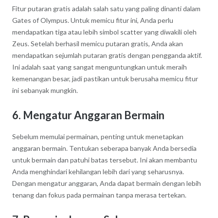
Fitur putaran gratis adalah salah satu yang paling dinanti dalam
Gates of Olympus. Untuk memicu fitur ini, Anda perlu
mendapatkan tiga atau lebih simbol scatter yang diwakili oleh
Zeus. Setelah berhasil memicu putaran gratis, Anda akan
mendapatkan sejumlah putaran gratis dengan pengganda aktif.
Ini adalah saat yang sangat menguntungkan untuk meraih
kemenangan besar, jadi pastikan untuk berusaha memicu fitur
ini sebanyak mungkin.
6. Mengatur Anggaran Bermain
Sebelum memulai permainan, penting untuk menetapkan
anggaran bermain. Tentukan seberapa banyak Anda bersedia
untuk bermain dan patuhi batas tersebut. Ini akan membantu
Anda menghindari kehilangan lebih dari yang seharusnya.
Dengan mengatur anggaran, Anda dapat bermain dengan lebih
tenang dan fokus pada permainan tanpa merasa tertekan.