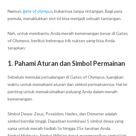
Namun,
gate of olympus
bukannya tanpa rintangan. Bagi para
pemula, menaklukkan slot ini bisa menjadi sebuah tantangan.
Nah, untuk membantu Anda meraih kemenangan besar di Gates
of Olympus, berikut beberapa trik sukses yang bisa Anda
terapkan:
1. Pahami Aturan dan Simbol Permainan
Sebelum memulai petualangan di Gates of Olympus, luangkan
waktu untuk memahami aturan dan simbol permainannya. Hal ini
penting untuk memaksimalkan peluang Anda dalam meraih
kemenangan.
Simbol Dewa: Zeus, Poseidon, Hades, dan Demeter adalah
simbol bernilai tinggi. Dapatkan kombinasi 5 simbol dewa yang
sama untuk meraih hadiah 5x hingga 25x taruhan Anda.
Simbol Mahkota: Simbol Wild ini dapat menggantikan simbol lain