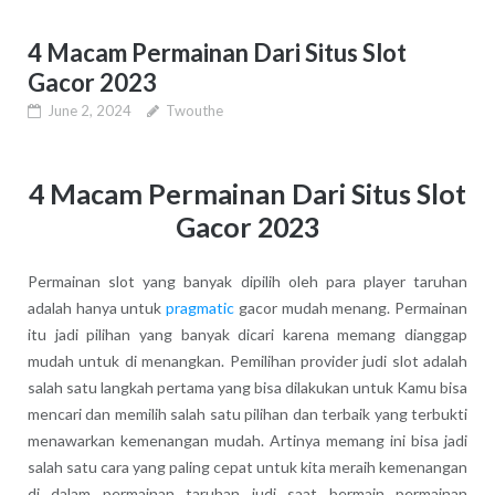
4 Macam Permainan Dari Situs Slot
Gacor 2023
June 2, 2024
Twouthe
4 Macam Permainan Dari Situs Slot
Gacor 2023
Permainan slot yang banyak dipilih oleh para player taruhan
adalah hanya untuk
pragmatic
gacor mudah menang. Permainan
itu jadi pilihan yang banyak dicari karena memang dianggap
mudah untuk di menangkan. Pemilihan provider judi slot adalah
salah satu langkah pertama yang bisa dilakukan untuk Kamu bisa
mencari dan memilih salah satu pilihan dan terbaik yang terbukti
menawarkan kemenangan mudah. Artinya memang ini bisa jadi
salah satu cara yang paling cepat untuk kita meraih kemenangan
di dalam permainan taruhan judi saat bermain permainan