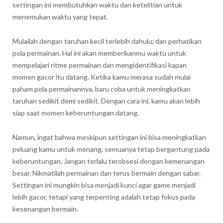
settingan ini membutuhkan waktu dan ketelitian untuk
menemukan waktu yang tepat.
Mulailah dengan taruhan kecil terlebih dahulu, dan perhatikan
pola permainan. Hal ini akan memberikanmu waktu untuk
mempelajari ritme permainan dan mengidentifikasi kapan
momen gacor itu datang. Ketika kamu merasa sudah mulai
paham pola permainannya, baru coba untuk meningkatkan
taruhan sedikit demi sedikit. Dengan cara ini, kamu akan lebih
siap saat momen keberuntungan datang.
Namun, ingat bahwa meskipun settingan ini bisa meningkatkan
peluang kamu untuk menang, semuanya tetap bergantung pada
keberuntungan. Jangan terlalu terobsesi dengan kemenangan
besar. Nikmatilah permainan dan terus bermain dengan sabar.
Settingan ini mungkin bisa menjadi kunci agar game menjadi
lebih gacor, tetapi yang terpenting adalah tetap fokus pada
kesenangan bermain.