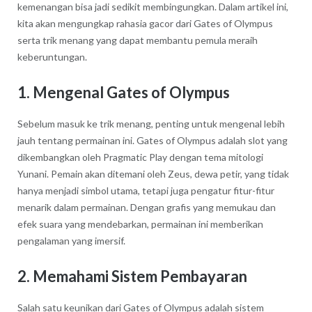
kemenangan bisa jadi sedikit membingungkan. Dalam artikel ini,
kita akan mengungkap rahasia gacor dari Gates of Olympus
serta trik menang yang dapat membantu pemula meraih
keberuntungan.
1. Mengenal Gates of Olympus
Sebelum masuk ke trik menang, penting untuk mengenal lebih
jauh tentang permainan ini. Gates of Olympus adalah slot yang
dikembangkan oleh Pragmatic Play dengan tema mitologi
Yunani. Pemain akan ditemani oleh Zeus, dewa petir, yang tidak
hanya menjadi simbol utama, tetapi juga pengatur fitur-fitur
menarik dalam permainan. Dengan grafis yang memukau dan
efek suara yang mendebarkan, permainan ini memberikan
pengalaman yang imersif.
2. Memahami Sistem Pembayaran
Salah satu keunikan dari Gates of Olympus adalah sistem