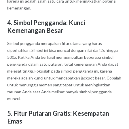
karena ini adalah salah satu cara untuk meningkatkan potensi
kemenangan.
4. Simbol Pengganda: Kunci
Kemenangan Besar
Simbol pengganda merupakan fitur utama yang harus
diperhatikan. Simbol ini bisa muncul dengan nilai dari 2x hingga
500x. Ketika Anda berhasil mengumpulkan beberapa simbol
pengganda dalam satu putaran, total kemenangan Anda dapat
melesat tinggi. Fokuslah pada simbol pengganda ini, karena
mereka adalah kunci untuk mendapatkan jackpot besar. Cobalah
untuk menunggu momen yang tepat untuk meningkatkan
taruhan Anda saat Anda melihat banyak simbol pengganda
muncul.
5. Fitur Putaran Gratis: Kesempatan
Emas