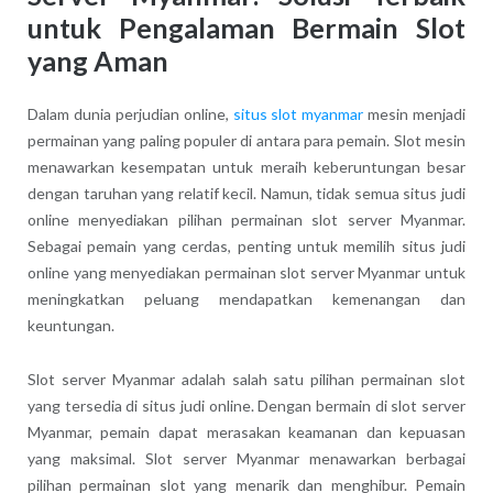
untuk Pengalaman Bermain Slot
yang Aman
Dalam dunia perjudian online,
situs slot myanmar
mesin menjadi
permainan yang paling populer di antara para pemain. Slot mesin
menawarkan kesempatan untuk meraih keberuntungan besar
dengan taruhan yang relatif kecil. Namun, tidak semua situs judi
online menyediakan pilihan permainan slot server Myanmar.
Sebagai pemain yang cerdas, penting untuk memilih situs judi
online yang menyediakan permainan slot server Myanmar untuk
meningkatkan peluang mendapatkan kemenangan dan
keuntungan.
Slot server Myanmar adalah salah satu pilihan permainan slot
yang tersedia di situs judi online. Dengan bermain di slot server
Myanmar, pemain dapat merasakan keamanan dan kepuasan
yang maksimal. Slot server Myanmar menawarkan berbagai
pilihan permainan slot yang menarik dan menghibur. Pemain