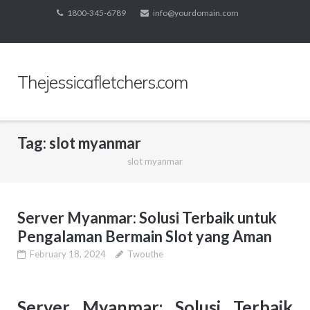
Skip
1800-345-6789
info@yourdomain.com
to
content
Thejessicafletchers.com
Tag:
slot myanmar
slot myanmar
Server Myanmar: Solusi Terbaik untuk
Pengalaman Bermain Slot yang Aman
February 18, 2024
Twouthe
Server Myanmar: Solusi Terbaik