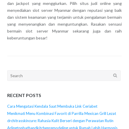
dan jackpot yang menggiurkan. Pilih situs judi online yang
menyediakan slot server Myanmar dengan reputasi yang baik
dan sistem keamanan yang terjamin untuk pengalaman bermain
yang menyenangkan dan menguntungkan. Rasakan sensasi
bermain slot server Myanmar sekarang juga dan raih
keberuntungan besar!
Search
for:
RECENT POSTS
Cara Mengatasi Kendala Saat Membuka Link Ceriabet
Menikmati Menu Kombinasi Favorit di Parrilla Mexican Grill Lezat
drchitrasskincure: Rahasia Kulit Berseri dengan Perawatan Rutin
Arlingtonbathandkitchenremodeling untuk Rumah Lebih Harmonis