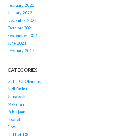
February 2022
January 2022
December 2021
October 2021
September 2021
June 2021
February 2017
CATEGORIES
Gates Of Olympus
Judi Online
Jurnalistik
Makanan
Pekerjaan
sbobet
Slot
slot bet 100