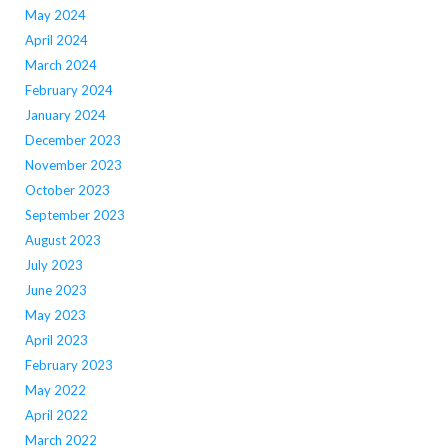
May 2024
April 2024
March 2024
February 2024
January 2024
December 2023
November 2023
October 2023
September 2023
August 2023
July 2023
June 2023
May 2023
April 2023
February 2023
May 2022
April 2022
March 2022