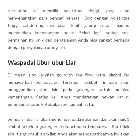
recreation ini memiliki volatilitas tinggi, yang akan
menyenangkan para pencari sensasi! Slot dengan volatilitas
tinggi cenderung membayar lebih jarang tetapi mampu
memberikan kemenangan besar. Sekali lagi, setiap sesi
permainan itu unik dan pengalaman Anda bisa sangat berbeda
dengan pengalaman orang lain!
Waspadai Ubur-ubur Liar
Di mesin slot Jellyfish go with the flow ultra, simbol liar
menawarkan pembayaran tertinggi. Simbol ini juga akan
menggantikan ikon lain pada gulungan untuk memicu
kemenangan. Setiap kali Anda mendaratkan hewan liar di
gulungan, ukuran kotak akan bertambah satu.
Semua simbol liar akan menempel pada gulungan dan akan naik 1
simbol sebelum gulungan terkunci pada tempatnya. Jika tidak
ada ruang untuk alam liar, Anda akan mendapati bahwa itu akan