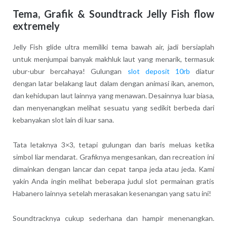
Tema, Grafik & Soundtrack Jelly Fish flow
extremely
Jelly Fish glide ultra memiliki tema bawah air, jadi bersiaplah
untuk menjumpai banyak makhluk laut yang menarik, termasuk
ubur-ubur bercahaya! Gulungan
slot deposit 10rb
diatur
dengan latar belakang laut dalam dengan animasi ikan, anemon,
dan kehidupan laut lainnya yang menawan. Desainnya luar biasa,
dan menyenangkan melihat sesuatu yang sedikit berbeda dari
kebanyakan slot lain di luar sana.
Tata letaknya 3×3, tetapi gulungan dan baris meluas ketika
simbol liar mendarat. Grafiknya mengesankan, dan recreation ini
dimainkan dengan lancar dan cepat tanpa jeda atau jeda. Kami
yakin Anda ingin melihat beberapa judul slot permainan gratis
Habanero lainnya setelah merasakan kesenangan yang satu ini!
Soundtracknya cukup sederhana dan hampir menenangkan.