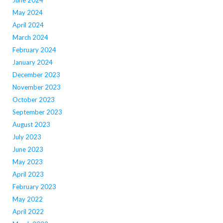
June 2024
May 2024
April 2024
March 2024
February 2024
January 2024
December 2023
November 2023
October 2023
September 2023
August 2023
July 2023
June 2023
May 2023
April 2023
February 2023
May 2022
April 2022