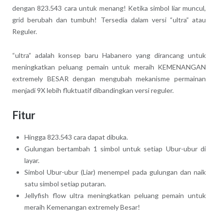
dengan 823.543 cara untuk menang! Ketika simbol liar muncul,
grid berubah dan tumbuh! Tersedia dalam versi “ultra” atau
Reguler.
“ultra” adalah konsep baru Habanero yang dirancang untuk
meningkatkan peluang pemain untuk meraih KEMENANGAN
extremely BESAR dengan mengubah mekanisme permainan
menjadi 9X lebih fluktuatif dibandingkan versi reguler.
Fitur
Hingga 823.543 cara dapat dibuka.
Gulungan bertambah 1 simbol untuk setiap Ubur-ubur di
layar.
Simbol Ubur-ubur (Liar) menempel pada gulungan dan naik
satu simbol setiap putaran.
Jellyfish flow ultra meningkatkan peluang pemain untuk
meraih Kemenangan extremely Besar!