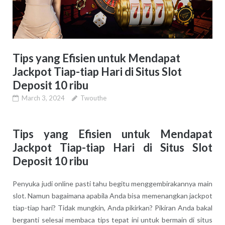
Tips yang Efisien untuk Mendapat
Jackpot Tiap-tiap Hari di Situs Slot
Deposit 10 ribu
March 3, 2024
Twouthe
Tips yang Efisien untuk Mendapat
Jackpot Tiap-tiap Hari di Situs Slot
Deposit 10 ribu
Penyuka judi online pasti tahu begitu menggembirakannya main
slot. Namun bagaimana apabila Anda bisa memenangkan jackpot
tiap-tiap hari? Tidak mungkin, Anda pikirkan? Pikiran Anda bakal
berganti selesai membaca tips tepat ini untuk bermain di situs