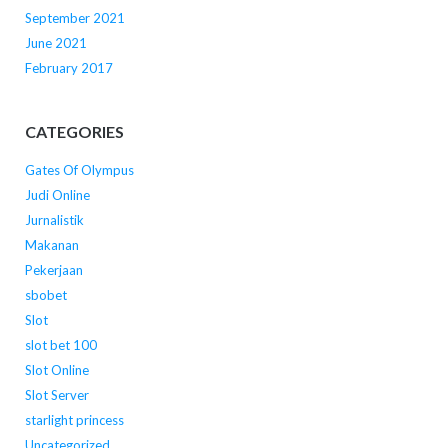
September 2021
June 2021
February 2017
CATEGORIES
Gates Of Olympus
Judi Online
Jurnalistik
Makanan
Pekerjaan
sbobet
Slot
slot bet 100
Slot Online
Slot Server
starlight princess
Uncategorized