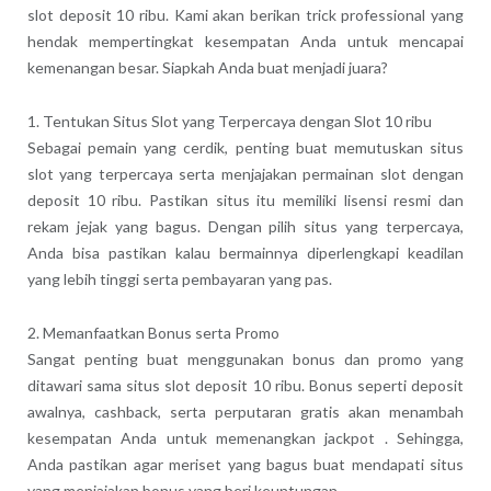
slot deposit 10 ribu. Kami akan berikan trick professional yang
hendak mempertingkat kesempatan Anda untuk mencapai
kemenangan besar. Siapkah Anda buat menjadi juara?
1. Tentukan Situs Slot yang Terpercaya dengan Slot 10 ribu
Sebagai pemain yang cerdik, penting buat memutuskan situs
slot yang terpercaya serta menjajakan permainan slot dengan
deposit 10 ribu. Pastikan situs itu memiliki lisensi resmi dan
rekam jejak yang bagus. Dengan pilih situs yang terpercaya,
Anda bisa pastikan kalau bermainnya diperlengkapi keadilan
yang lebih tinggi serta pembayaran yang pas.
2. Memanfaatkan Bonus serta Promo
Sangat penting buat menggunakan bonus dan promo yang
ditawari sama situs slot deposit 10 ribu. Bonus seperti deposit
awalnya, cashback, serta perputaran gratis akan menambah
kesempatan Anda untuk memenangkan jackpot . Sehingga,
Anda pastikan agar meriset yang bagus buat mendapati situs
yang menjajakan bonus yang beri keuntungan.