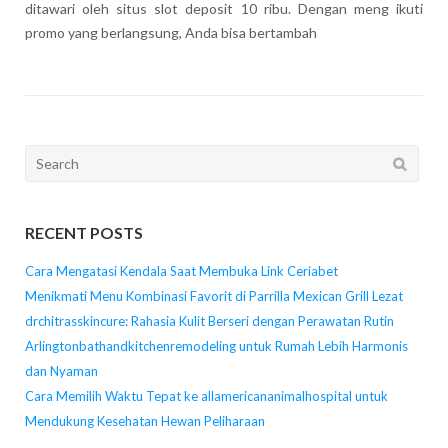
ditawari oleh situs slot deposit 10 ribu. Dengan meng ikuti
promo yang berlangsung, Anda bisa bertambah
Search
for:
RECENT POSTS
Cara Mengatasi Kendala Saat Membuka Link Ceriabet
Menikmati Menu Kombinasi Favorit di Parrilla Mexican Grill Lezat
drchitrasskincure: Rahasia Kulit Berseri dengan Perawatan Rutin
Arlingtonbathandkitchenremodeling untuk Rumah Lebih Harmonis
dan Nyaman
Cara Memilih Waktu Tepat ke allamericananimalhospital untuk
Mendukung Kesehatan Hewan Peliharaan