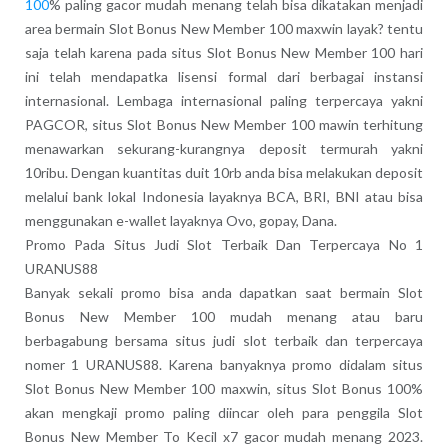
100
% paling gacor mudah menang telah bisa dikatakan menjadi
area bermain Slot Bonus New Member 100 maxwin layak? tentu
saja telah karena pada situs Slot Bonus New Member 100 hari
ini telah mendapatka lisensi formal dari berbagai instansi
internasional. Lembaga internasional paling terpercaya yakni
PAGCOR, situs Slot Bonus New Member 100 mawin terhitung
menawarkan sekurang-kurangnya deposit termurah yakni
10ribu. Dengan kuantitas duit 10rb anda bisa melakukan deposit
melalui bank lokal Indonesia layaknya BCA, BRI, BNI atau bisa
menggunakan e-wallet layaknya Ovo, gopay, Dana.
Promo Pada Situs Judi Slot Terbaik Dan Terpercaya No 1
URANUS88
Banyak sekali promo bisa anda dapatkan saat bermain Slot
Bonus New Member 100 mudah menang atau baru
berbagabung bersama situs judi slot terbaik dan terpercaya
nomer 1 URANUS88. Karena banyaknya promo didalam situs
Slot Bonus New Member 100 maxwin, situs Slot Bonus 100%
akan mengkaji promo paling diincar oleh para penggila Slot
Bonus New Member To Kecil x7 gacor mudah menang 2023.