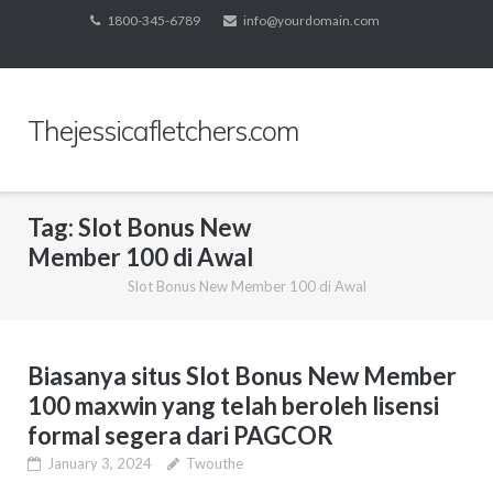
Skip
1800-345-6789
info@yourdomain.com
to
content
Thejessicafletchers.com
Tag:
Slot Bonus New
Member 100 di Awal
Slot Bonus New Member 100 di Awal
Biasanya situs Slot Bonus New Member
100 maxwin yang telah beroleh lisensi
formal segera dari PAGCOR
January 3, 2024
Twouthe