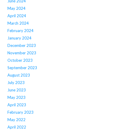
June 2024
May 2024
April 2024
March 2024
February 2024
January 2024
December 2023
November 2023
October 2023
September 2023
August 2023
July 2023
June 2023
May 2023
April 2023
February 2023
May 2022
April 2022