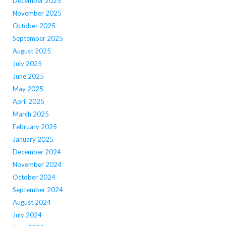
December 2025
November 2025
October 2025
September 2025
August 2025
July 2025
June 2025
May 2025
April 2025
March 2025
February 2025
January 2025
December 2024
November 2024
October 2024
September 2024
August 2024
July 2024