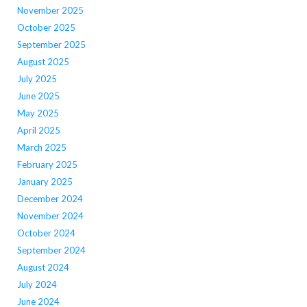
November 2025
October 2025
September 2025
August 2025
July 2025
June 2025
May 2025
April 2025
March 2025
February 2025
January 2025
December 2024
November 2024
October 2024
September 2024
August 2024
July 2024
June 2024