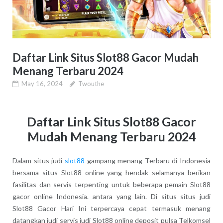
Daftar Link Situs Slot88 Gacor Mudah
Menang Terbaru 2024
May 16, 2024
Twouthe
Daftar Link Situs Slot88 Gacor
Mudah Menang Terbaru 2024
Dalam situs judi
slot88
gampang menang Terbaru di Indonesia
bersama situs Slot88 online yang hendak selamanya berikan
fasilitas dan servis terpenting untuk beberapa pemain Slot88
gacor online Indonesia. antara yang lain. Di situs situs judi
Slot88 Gacor Hari Ini terpercaya cepat termasuk menang
datangkan judi servis judi Slot88 online deposit pulsa Telkomsel