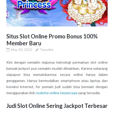
Situs Slot Online Promo Bonus 100%
Member Baru
May 20, 2023
Twouthe
Kini dengan semakin majunya teknologi permainan slot online
banyak jackpot pun semakin mudah dimainkan. Karena sekarang
siapapun bisa memainkannya secara online hanya dalam
genggaman. Hanya bermodalkan smartphone atau laptop dan
koneksi internet, for pemain judi sudah bisa bermain dengan
menggunakan link
roulette online terpercaya
yang tersedia.
Judi Slot Online Sering Jackpot Terbesar