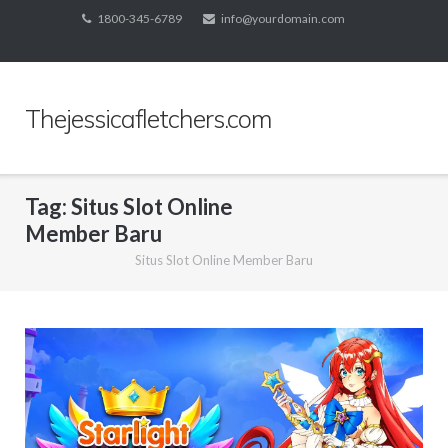
Skip
1800-345-6789
info@yourdomain.com
to
content
Thejessicafletchers.com
Tag:
Situs Slot Online
Member Baru
Situs Slot Online Member Baru